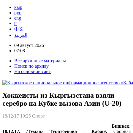
кыр
рус
eng
tr
中文
العربية
09 август 2026
07:08
Все архивные материалы
Поиск по архиву
На основной сайт
Хоккеисты из Кыргызстана взяли
серебро на Кубке вызова Азии (U-20)
18/12/17 10:25
Спорт
Бишкек,
18.12.17. /Тумара Туратбекова – Кабар/.
Сборная