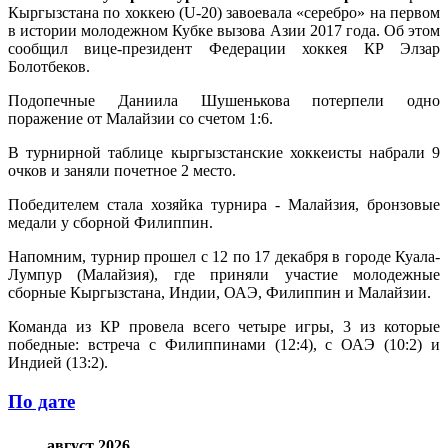
Кыргызстана по хоккею (U-20) завоевала «серебро» на первом
в истории молодежном Кубке вызова Азии 2017 года. Об этом
сообщил вице-президент Федерации хоккея КР Элзар
Болотбеков.
Подопечные Даниила Шушенькова потерпели одно
поражение от Малайзии со счетом 1:6.
В турнирной таблице кыргызстанские хоккеисты набрали 9
очков и заняли почетное 2 место.
Победителем стала хозяйка турнира - Малайзия, бронзовые
медали у сборной Филиппин.
Напомним, турнир прошел с 12 по 17 декабря в городе Куала-
Лумпур (Малайзия), где приняли участие молодежные
сборные Кыргызстана, Индии, ОАЭ, Филиппин и Малайзии.
Команда из КР провела всего четыре игры, 3 из которые
победные: встреча с Филиппинами (12:4), с ОАЭ (10:2) и
Индией (13:2).
По дате
август 2026