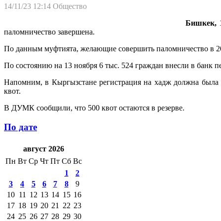
14/11/23 12:14
Общество
Бишкек, 1
паломничество завершена.
По данным муфтията, желающие совершить паломничество в 20
По состоянию на 13 ноября 6 тыс. 524 граждан внесли в банк п
Напомним, в Кыргызстане регистрация на хадж должна была п
квот.
В ДУМК сообщили, что 500 квот остаются в резерве.
По дате
август 2026
Пн
Вт
Ср
Чт
Пт
Сб
Вс
1
2
3
4
5
6
7
8
9
10
11
12
13
14
15
16
17
18
19
20
21
22
23
24
25
26
27
28
29
30