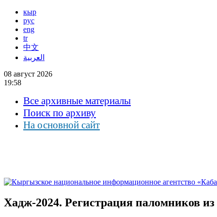
кыр
рус
eng
tr
中文
العربية
08 август 2026
19:58
Все архивные материалы
Поиск по архиву
На основной сайт
Хадж-2024. Регистрация паломников и