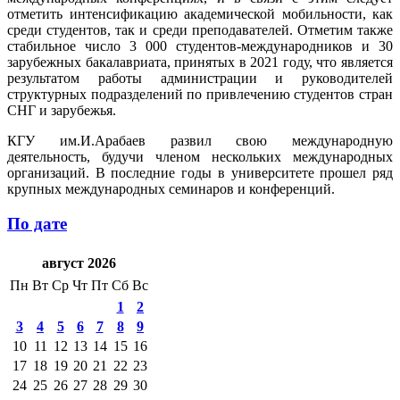
отметить интенсификацию академической мобильности, как
среди студентов, так и среди преподавателей. Отметим также
стабильное число 3 000 студентов-международников и 30
зарубежных бакалавриата, принятых в 2021 году, что является
результатом работы администрации и руководителей
структурных подразделений по привлечению студентов стран
СНГ и зарубежья.
КГУ им.И.Арабаев развил свою международную
деятельность, будучи членом нескольких международных
организаций. В последние годы в университете прошел ряд
крупных международных семинаров и конференций.
По дате
август 2026
Пн
Вт
Ср
Чт
Пт
Сб
Вс
1
2
3
4
5
6
7
8
9
10
11
12
13
14
15
16
17
18
19
20
21
22
23
24
25
26
27
28
29
30