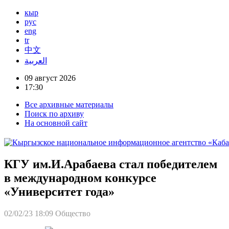
кыр
рус
eng
tr
中文
العربية
09 август 2026
17:30
Все архивные материалы
Поиск по архиву
На основной сайт
КГУ им.И.Арабаева стал победителем
в международном конкурсе
«Университет года»
02/02/23 18:09
Общество