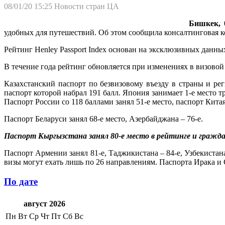
08/01/20 15:25
Новости стран ЦА
Бишкек, 0
удобных для путешествий. Об этом сообщила консалтинговая ко
Рейтинг Henley Passport Index основан на эксклюзивных данн
В течение года рейтинг обновляется при изменениях в визовой 
Казахстанский паспорт по безвизовому въезду в страны и рег
паспорт которой набрал 191 балл. Япония занимает 1-е место т
Паспорт России со 118 баллами занял 51-е место, паспорт Китая
Паспорт Беларуси занял 68-е место, Азербайджана – 76-е.
Паспорт Кыргызстана занял 80-е место в рейтинге и гражд
Паспорт Армении занял 81-е, Таджикистана – 84-е, Узбекистана
визы могут ехать лишь по 26 направлениям. Паспорта Ирака и С
По дате
август 2026
Пн
Вт
Ср
Чт
Пт
Сб
Вс