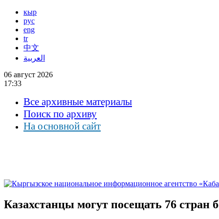
кыр
рус
eng
tr
中文
العربية
06 август 2026
17:33
Все архивные материалы
Поиск по архиву
На основной сайт
Казахстанцы могут посещать 76 стран б