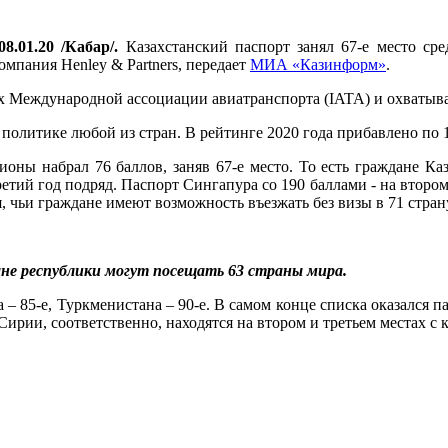
8.01.20 /Кабар/.
Казахстанский паспорт занял 67-е место сред
мпания Henley & Partners, передает
МИА «Казинформ»
.
ых Международной ассоциации авиатранспорта (IATA) и охватыва
политике любой из стран. В рейтинге 2020 года прибавлено по 1
ионы набрал 76 баллов, заняв 67-е место. То есть граждане Ка
ретий год подряд. Паспорт Сингапура со 190 баллами - на втором
, чьи граждане имеют возможность въезжать без визы в 71 страну,
ане республики могут посещать 63 страны мира.
 – 85-е, Туркменистана – 90-е. В самом конце списка оказался 
ирии, соответственно, находятся на втором и третьем местах с 