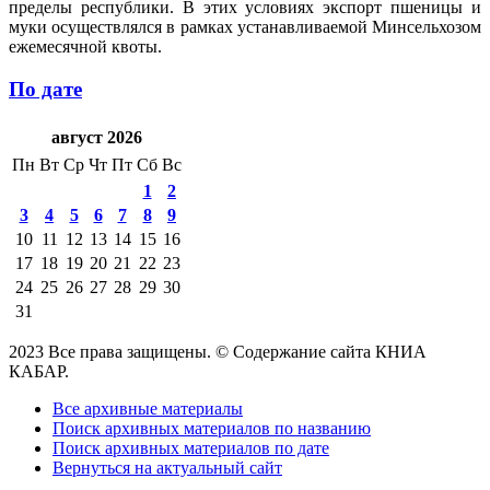
пределы республики. В этих условиях экспорт пшеницы и
муки осуществлялся в рамках устанавливаемой Минсельхозом
ежемесячной квоты.
По дате
август 2026
Пн
Вт
Ср
Чт
Пт
Сб
Вс
1
2
3
4
5
6
7
8
9
10
11
12
13
14
15
16
17
18
19
20
21
22
23
24
25
26
27
28
29
30
31
2023 Все права защищены. © Содержание сайта КНИА
КАБАР.
Все архивные материалы
Поиск архивных материалов по названию
Поиск архивных материалов по дате
Вернуться на актуальный сайт