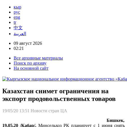
кыр
рус
eng
tr
中文
العربية
09 август 2026
02:21
Все архивные материалы
Поиск по архиву
На основной сайт
Казахстан снимет ограничения на
экспорт продовольственных товаров
19/05/20 13:51
Новости стран ЦА
Бишкек,
19.05.20 /Кабар/.
Минсельхоз РК планирует с 1 июня снять