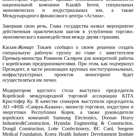
национальной компании Kazakh Invest, специальных
экономических и индустриальных зон, а также
Международного финансового центра «Астана».
Завершая свою речь, Глава государства назвал мероприятие
действенным практическим шагом в углублении торгово-
экономического взаимодействия между двумя странами.
Касым-Жомарт Токаев сообщил о своем решении создать
специальную рабочую группу во главе с заместителем
Премьер-министра Романом Скляром для конкретной работы
с корейскими предпринимателями. При этом, как подчеркнул
Президент, в части реализации крупных институциональных,
инфраструктурных проектов мониторинг будет
осуществляться им лично.
Модератором круглого стола выступил председатель
Корейской международной торговой ассоциации KITA
Кристофер Ку. В качестве спикеров выступили председатель
АО «ФНБ «Самрук-Казына», министр торговли, индустрии и
энергетики Республики Корея, а также руководители
корейских компаний Samsung Electronics, Doosan Heavy
Industries&Construction, Hyundai Engineering & Construction,
Dongil Construction, Lotte Confectionery, BC Card, Seegene
Medical Foundation, Korea Health Industry Development Institute