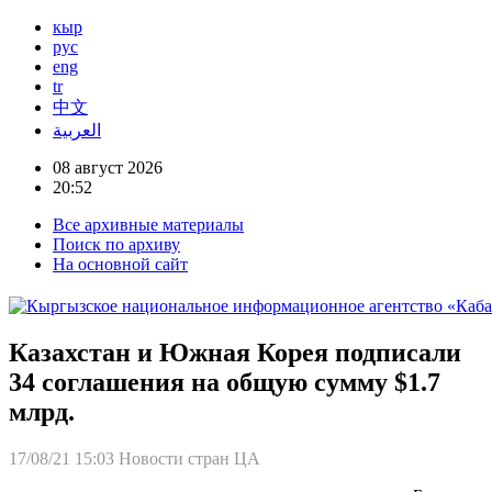
кыр
рус
eng
tr
中文
العربية
08 август 2026
20:52
Все архивные материалы
Поиск по архиву
На основной сайт
Казахстан и Южная Корея подписали
34 соглашения на общую сумму $1.7
млрд.
17/08/21 15:03
Новости стран ЦА