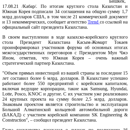
Бишкек,
17.08.21 /Кабар/. По итогам круглого стола Казахстан и
Южная Корея подписали 34 соглашения на общую сумму 1,7
млрд долларов США, в том числе 21 коммерческий документ
и 13 некоммерческих, сообщает агентство
Trend
со ссылкой на
официальный сайт президента Казахстана.
В своем выступлении в ходе казахско-корейского круглого
стола Президент Казахстана Касым-Жомарт Токаев
проинформировал участников форума об основных итогах
межгосударственных переговоров с Президентом Мун Чжэ
Ином, отметив, что Южная Корея – очень важный
стратегический партнер Казахстана.
"Объем прямых инвестиций из вашей страны за последние 15
лет составил более 6 млрд. долларов. В Казахстане успешно
работают более 550 предприятий с корейским капиталом,
включая ведущие корпорации, такие как Samsung, Hyundai,
Lotte, Posco, KNOC и другие. С их участием уже реализовано
24 крупных проекта на сумму более 2,5 млрд. долларов.
Знаковым проектом является строительство и эксплуатация
Большой Алматинской кольцевой автомобильной дороги
(БАКАД) с участием корейской компании SK Engineering &
Construction", – сообщил президент Казахстана.
Глава государства рассказал о планах по реализации 16