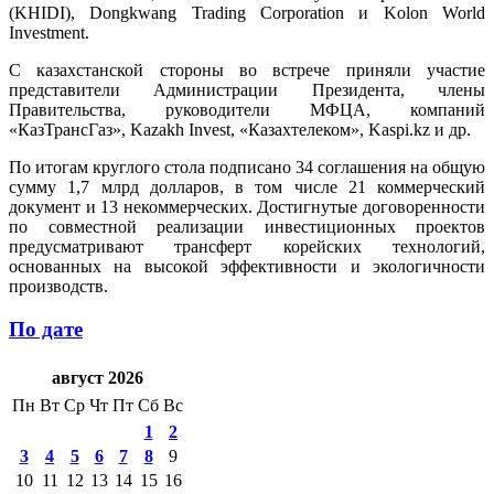
(KHIDI), Dongkwang Trading Corporation и Kolon World
Investment.
С казахстанской стороны во встрече приняли участие
представители Администрации Президента, члены
Правительства, руководители МФЦА, компаний
«КазТрансГаз», Kazakh Invest, «Казахтелеком», Kaspi.kz и др.
По итогам круглого стола подписано 34 соглашения на общую
сумму 1,7 млрд долларов, в том числе 21 коммерческий
документ и 13 некоммерческих. Достигнутые договоренности
по совместной реализации инвестиционных проектов
предусматривают трансферт корейских технологий,
основанных на высокой эффективности и экологичности
производств.
По дате
август 2026
Пн
Вт
Ср
Чт
Пт
Сб
Вс
1
2
3
4
5
6
7
8
9
10
11
12
13
14
15
16