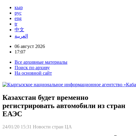
кыр
рус
eng
tr
中文
العربية
06 август 2026
17:07
Все архивные материалы
Поиск по архиву
На основной сайт
Казахстан будет временно
регистрировать автомобили из стран
ЕАЭС
24/01/20 15:31
Новости стран ЦА