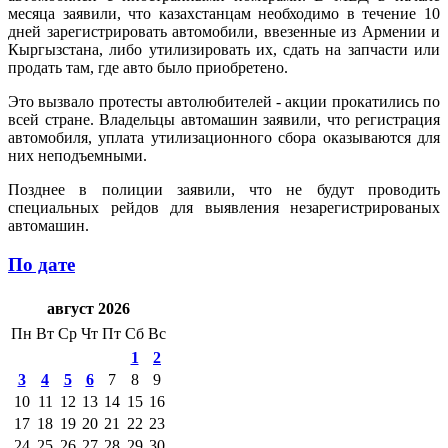
месяца заявили, что казахстанцам необходимо в течение 10
дней зарегистрировать автомобили, ввезенные из Армении и
Кыргызстана, либо утилизировать их, сдать на запчасти или
продать там, где авто было приобретено.
Это вызвало протесты автолюбителей - акции прокатились по
всей стране. Владельцы автомашин заявили, что регистрация
автомобиля, уплата утилизационного сбора оказываются для
них неподъемными.
Позднее в полиции заявили, что не будут проводить
специальных рейдов для выявления незарегистрированых
автомашин.
По дате
август 2026
Пн
Вт
Ср
Чт
Пт
Сб
Вс
1
2
3
4
5
6
7
8
9
10
11
12
13
14
15
16
17
18
19
20
21
22
23
24
25
26
27
28
29
30