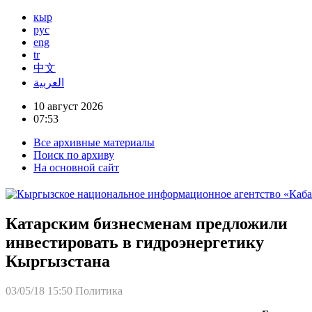
кыр
рус
eng
tr
中文
العربية
10 август 2026
07:53
Все архивные материалы
Поиск по архиву
На основной сайт
Катарским бизнесменам предложили
инвестировать в гидроэнергетику
Кыргызстана
03/05/18 15:50
Политика