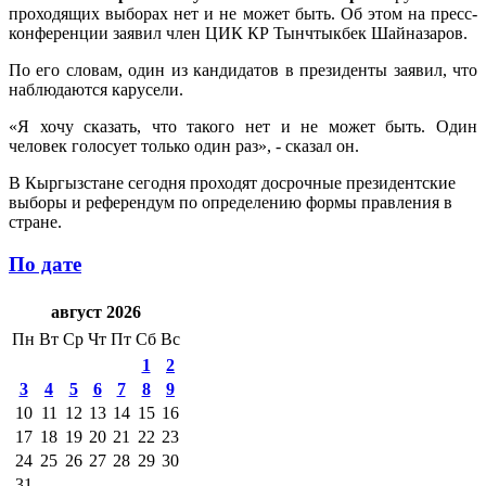
проходящих выборах нет и не может быть. Об этом на пресс-
конференции заявил член ЦИК КР Тынчтыкбек Шайназаров.
По его словам, один из кандидатов в президенты заявил, что
наблюдаются карусели.
«Я хочу сказать, что такого нет и не может быть. Один
человек голосует только один раз», - сказал он.
В Кыргызстане сегодня проходят досрочные президентские
выборы и референдум по определению формы правления в
стране.
По дате
август 2026
Пн
Вт
Ср
Чт
Пт
Сб
Вс
1
2
3
4
5
6
7
8
9
10
11
12
13
14
15
16
17
18
19
20
21
22
23
24
25
26
27
28
29
30
31