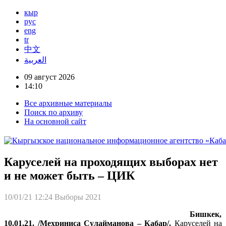
кыр
рус
eng
tr
中文
العربية
09 август 2026
14:10
Все архивные материалы
Поиск по архиву
На основной сайт
Каруселей на проходящих выборах нет
и не может быть – ЦИК
10/01/21 12:24
Выборы 2021
Бишкек,
10.01.21. /Мехриниса Сулайманова – Кабар/.
Каруселей на