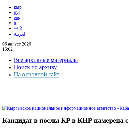
кыр
рус
eng
tr
中文
العربية
06 август 2026
15:02
Все архивные материалы
Поиск по архиву
На основной сайт
Кандидат в послы КР в КНР намерена с