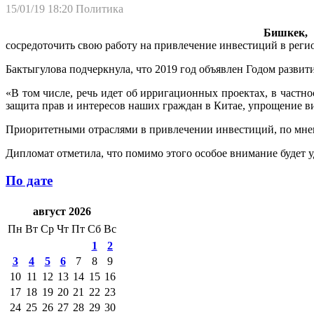
15/01/19 18:20
Политика
Бишкек, 
сосредоточить свою работу на привлечение инвестиций в регио
Бактыгулова подчеркнула, что 2019 год объявлен Годом разви
«В том числе, речь идет об ирригационных проектах, в част
защита прав и интересов наших граждан в Китае, упрощение ви
Приоритетными отраслями в привлечении инвестиций, по мнени
Дипломат отметила, что помимо этого особое внимание буде
По дате
август 2026
Пн
Вт
Ср
Чт
Пт
Сб
Вс
1
2
3
4
5
6
7
8
9
10
11
12
13
14
15
16
17
18
19
20
21
22
23
24
25
26
27
28
29
30