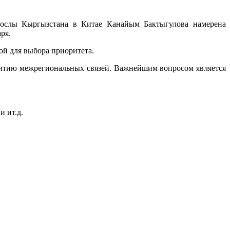
ослы Кыргызстана в Китае Канайым Бактыгулова намерена
ря.
ой для выбора приоритета.
звитию межрегиональных связей. Важнейшим вопросом является
 ит.д.