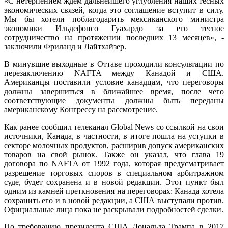
«С нетерпением ждем дальнейшего углубления наших тесных
экономических связей, когда это соглашение вступит в силу.
Мы бы хотели поблагодарить мексиканского министра
экономики Ильдефонсо Гуахардо за его тесное
сотрудничество на протяжении последних 13 месяцев», -
заключили Фриланд и Лайтхайзер.
В минувшие выходные в Оттаве проходили консультации по
перезаключению NAFTA между Канадой и США.
Американцы поставили условие канадцам, что переговоры
должны завершиться в ближайшее время, после чего
соответствующие документы должны быть переданы
американскому Конгрессу на рассмотрение.
Как ранее сообщил телеканал Global News со ссылкой на свои
источники, Канада, в частности, в итоге пошла на уступки в
секторе молочных продуктов, расширив допуск американских
товаров на свой рынок. Также он указал, что глава 19
договора по NAFTA от 1992 года, которая предусматривает
разрешение торговых споров в специальном арбитражном
суде, будет сохранена и в новой редакции. Этот пункт был
одним из камней преткновения на переговорах: Канада хотела
сохранить его и в новой редакции, а США выступали против.
Официальные лица пока не раскрывали подробностей сделки.
По требованию президента США Дональда Трампа в 2017