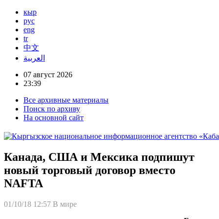
кыр
рус
eng
tr
中文
العربية
07 август 2026
23:39
Все архивные материалы
Поиск по архиву
На основной сайт
Канада, США и Мексика подпишут
новый торговый договор вместо
NAFTA
01/10/18 12:57
В мире