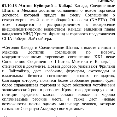
Бишкек,
01.10.18 /Антон Кубицкий – Кабар/.
Канада, Соединенные
Штаты и Мексика достигли соглашения о новом торговом
договоре, который придет на смену Соглашению о
североамериканской зоне свободной торговли (NAFTA). Об
этом говорится в распространенном в воскресенье
внешнеполитическим ведомством Канады заявлении главы
канадского МИД Христи Фриланд и торгового представителя
США Роберта Лайтхайзера.
«Сегодня Канада и Соединенные Штаты, а вместе с ними и
Мексика достигли соглашения по новому,
модернизированному торговому соглашению XXI века:
Соглашению Соединенных Штатов, Мексики и Канады", -
отмечается в документе. Новый договор, указывают Фриланд
и Лайтхайзер, даст «рабочим, фермерам, скотоводам и
владельцам бизнеса соглашение высоких стандартов,
благодаря которому появятся более свободные рынки, будет
более справедливая торговля и будет обеспечен устойчивый
экономический рост в регионе». Кроме того, договор укрепит
позиции среднего класса, создаст новые и хорошо
оплачиваемые рабочие места, а также даст «новые
возможности почти одному миллиарду человек, которые
называют Северную Америку своим домом».