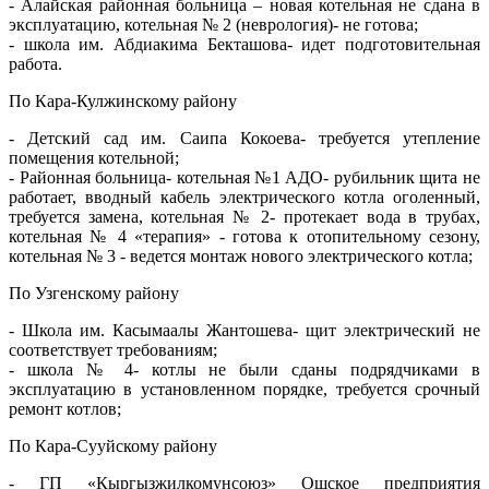
- Алайская районная больница – новая котельная не сдана в
эксплуатацию, котельная № 2 (неврология)- не готова;
- школа им. Абдиакима Бекташова- идет подготовительная
работа.
По Кара-Кулжинскому району
- Детский сад им. Саипа Кокоева- требуется утепление
помещения котельной;
- Районная больница- котельная №1 АДО- рубильник щита не
работает, вводный кабель электрического котла оголенный,
требуется замена, котельная № 2- протекает вода в трубах,
котельная № 4 «терапия» - готова к отопительному сезону,
котельная № 3 - ведется монтаж нового электрического котла;
По Узгенскому району
- Школа им. Касымаалы Жантошева- щит электрический не
соответствует требованиям;
- школа № 4- котлы не были сданы подрядчиками в
эксплуатацию в установленном порядке, требуется срочный
ремонт котлов;
По Кара-Сууйскому району
- ГП «Кыргызжилкомунсоюз» Ошское предприятия