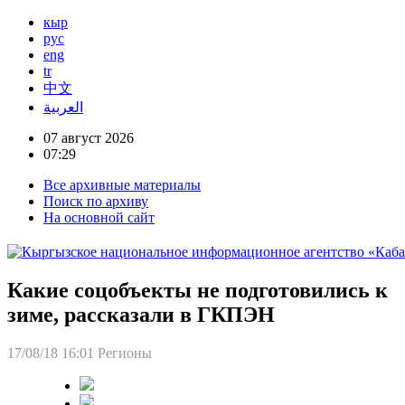
кыр
рус
eng
tr
中文
العربية
07 август 2026
07:29
Все архивные материалы
Поиск по архиву
На основной сайт
Какие соцобъекты не подготовились к
зиме, рассказали в ГКПЭН
17/08/18 16:01
Регионы