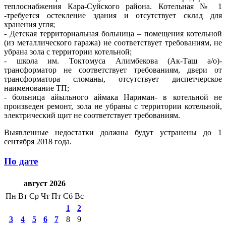
теплоснабжения Кара-Суйского района. Котельная № 1
-требуется остекление здания и отсутствует склад для
хранения угля;
- Детская территориальная больница – помещения котельной
(из металлического гаража) не соответствует требованиям, не
убрана зола с территории котельной;
- школа им. Токтомуса Алимбекова (Ак-Таш а/о)-
трансформатор не соответствует требованиям, двери от
трансформатора сломаны, отсутствует диспетчерское
наименование ТП;
- больница айыльного аймака Нариман- в котельной не
произведен ремонт, зола не убраны с территории котельной,
электрический щит не соответствует требованиям.
Выявленные недостатки должны будут устранены до 1
сентября 2018 года.
По дате
август 2026
Пн
Вт
Ср
Чт
Пт
Сб
Вс
1
2
3
4
5
6
7
8
9