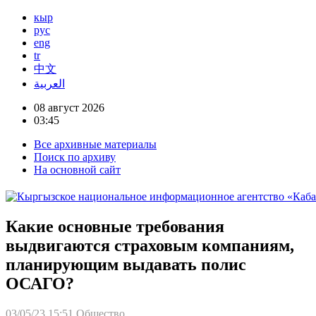
кыр
рус
eng
tr
中文
العربية
08 август 2026
03:45
Все архивные материалы
Поиск по архиву
На основной сайт
Какие основные требования
выдвигаются страховым компаниям,
планирующим выдавать полис
ОСАГО?
03/05/23 15:51
Общество