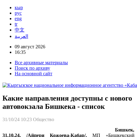
кыр
рус
eng
tr
中文
العربية
09 август 2026
16:35
Все архивные материалы
Поиск по архиву
На основной сайт
Какие направления доступны с нового
автовокзала Бишкека - список
31/10/24 10:23
Общество
Бишкек,
31.10.24. /Айпери Кожоева-Кабар/.
МП «Бишкекский