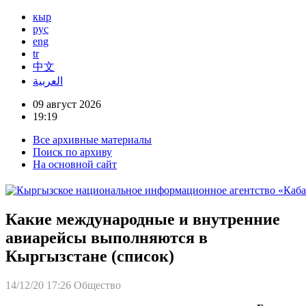
кыр
рус
eng
tr
中文
العربية
09 август 2026
19:19
Все архивные материалы
Поиск по архиву
На основной сайт
Какие международные и внутренние
авиарейсы выполняются в
Кыргызстане (список)
14/12/20 17:26
Общество