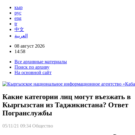
кыр
рус
eng
tr
中文
العربية
08 август 2026
14:58
Все архивные материалы
Поиск по архиву
На основной сайт
Какие категории лиц могут въезжать в
Кыргызстан из Таджикистана? Ответ
Погранслужбы
05/11/21 09:34
Общество