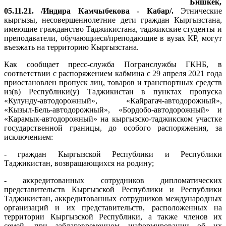
Бишкек,
05.11.21. /Индира Камчыбекова - Кабар/.
Этнические
кыргызы, несовершеннолетние дети граждан Кыргызстана,
имеющие гражданство Таджикистана, таджикские студенты и
преподаватели, обучающиеся/преподающие в вузах КР, могут
въезжать на территорию Кыргызстана.
Как сообщает пресс-служба Погранслужбы ГКНБ, в
соответствии с распоряжением кабмина с 29 апреля 2021 года
приостановлен пропуск лиц, товаров и транспортных средств
из(в) Республики(у) Таджикистан в пунктах пропуска
«Кулунду-автодорожный», «Кайрагач-автодорожный»,
«Кызыл-Бель-автодорожный», «Бордобо-автодорожный» и
«Карамык-автодорожный» на кыргызско-таджикском участке
государственной границы, до особого распоряжения, за
исключением:
- граждан Кыргызской Республики и Республики
Таджикистан, возвращающихся на родину;
- аккредитованных сотрудников дипломатических
представительств Кыргызской Республики и Республики
Таджикистан, аккредитованных сотрудников международных
организаций и их представительств, расположенных на
территории Кыргызской Республики, а также членов их
семей, при заблаговременном информировании об их