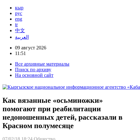
кыр
рус
eng
tr
中文
العربية
09 август 2026
11:51
Все архивные материалы
Поиск по архиву
На основной сайт
Как вязанные «осьминожки»
помогают при реабилитации
недоношенных детей, рассказали в
Красном полумесяце
07/02/18 18:24
Общество