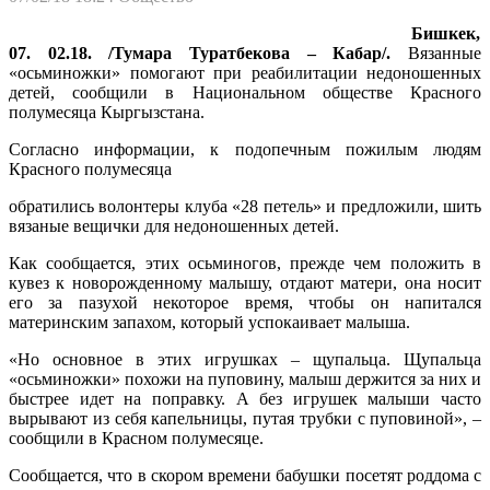
Бишкек,
07. 02.18. /Тумара Туратбекова – Кабар/.
Вязанные
«осьминожки» помогают при реабилитации недоношенных
детей, сообщили в Национальном обществе Красного
полумесяца Кыргызстана.
Согласно информации, к подопечным пожилым людям
Красного полумесяца
обратились волонтеры клуба «28 петель» и предложили, шить
вязаные вещички для недоношенных детей.
Как сообщается, этих осьминогов, прежде чем положить в
кувез к новорожденному малышу, отдают матери, она носит
его за пазухой некоторое время, чтобы он напитался
материнским запахом, который успокаивает малыша.
«Но основное в этих игрушках – щупальца. Щупальца
«осьминожки» похожи на пуповину, малыш держится за них и
быстрее идет на поправку. А без игрушек малыши часто
вырывают из себя капельницы, путая трубки с пуповиной», –
сообщили в Красном полумесяце.
Сообщается, что в скором времени бабушки посетят роддома с