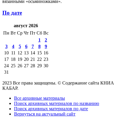
вязанными «осьминожками».
По дате
август 2026
Пн
Вт
Ср
Чт
Пт
Сб
Вс
1
2
3
4
5
6
7
8
9
10
11
12
13
14
15
16
17
18
19
20
21
22
23
24
25
26
27
28
29
30
31
2023 Все права защищены. © Содержание сайта КНИА
КАБАР.
Все архивные материалы
Поиск архивных материалов по названию
Поиск архивных материалов по дате
Вернуться на актуальный сайт