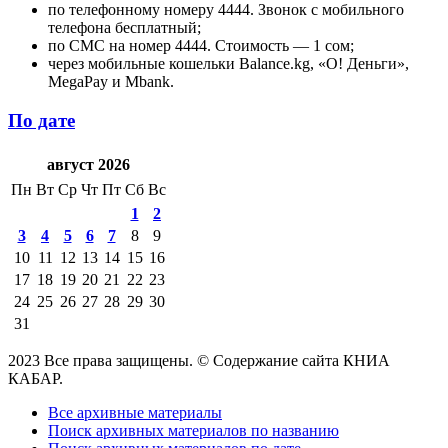
по телефонному номеру 4444. Звонок с мобильного
телефона бесплатный;
по СМС на номер 4444. Стоимость — 1 сом;
через мобильные кошельки Balance.kg, «О! Деньги»,
MegaPay и Mbank.
По дате
август 2026
Пн
Вт
Ср
Чт
Пт
Сб
Вс
1
2
3
4
5
6
7
8
9
10
11
12
13
14
15
16
17
18
19
20
21
22
23
24
25
26
27
28
29
30
31
2023 Все права защищены. © Содержание сайта КНИА
КАБАР.
Все архивные материалы
Поиск архивных материалов по названию