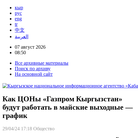
кыр
рус
eng
tr
中文
العربية
07 август 2026
08:50
Все архивные материалы
Поиск по архиву
На основной сайт
Как ЦОНы «Газпром Кыргызстан»
будут работать в майские выходные —
график
29/04/24 17:18
Общество