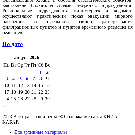
выставлены блокпосты силами резервных подразделений.
Региональные подразделения министерств и ведомств
осуществляют практический показ эвакуации мирного
населения из отдельного района, развертывания
фильтрационных пунктов и пунктов временного размещения
беженцев.
По дате
август 2026
Пн
Вт
Ср
Чт
Пт
Сб
Вс
1
2
3
4
5
6
7
8
9
10
11
12
13
14
15
16
17
18
19
20
21
22
23
24
25
26
27
28
29
30
31
2023 Все права защищены. © Содержание сайта КНИА
КАБАР.
Все архивные материалы