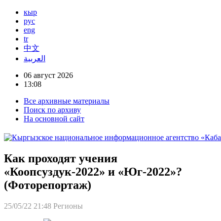
кыр
рус
eng
tr
中文
العربية
06 август 2026
13:08
Все архивные материалы
Поиск по архиву
На основной сайт
Как проходят учения
«Коопсуздук-2022» и «Юг-2022»?
(Фоторепортаж)
25/05/22 21:48
Регионы