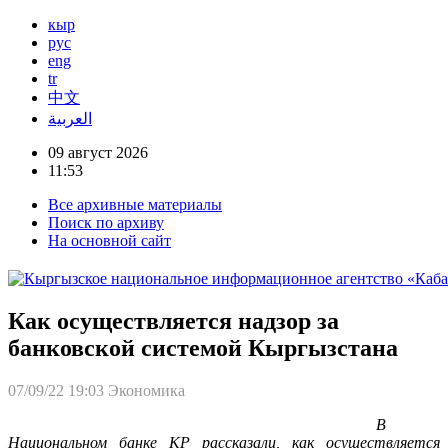
кыр
рус
eng
tr
中文
العربية
09 август 2026
11:53
Все архивные материалы
Поиск по архиву
На основной сайт
Как осуществляется надзор за
банковской системой Кыргызстана
07/09/22 19:03
Экономика
В
Национальном банке КР рассказали, как осуществляется