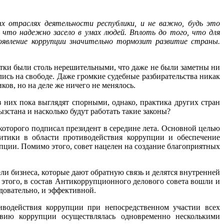
х отраслях деятельности республики, и не важно, будь это
, что надежно засело в умах людей. Вплоть до того, что для
явление коррупции значительно тормозит развитие страны.
ки были столь нерешительными, что даже не были заметны ни
ись на свободе. Даже громкие судебные разбирательства никак
ов, но на деле же ничего не менялось.
 них пока выглядят спорными, однако, практика других стран
зстана и насколько будут работать такие законы?
которого подписал президент в середине лета. Основной целью
итики в области противодействия коррупции и обеспечение
ции. Помимо этого, совет нацелен на создание благоприятных
ли бизнеса, которые дают обратную связь и делятся внутренней
этого, в состав Антикоррупционного делового совета вошли и
едовательно, и эффективной.
иводействия коррупции при непосредственном участии всех
твию коррупции осуществлялась одновременно несколькими