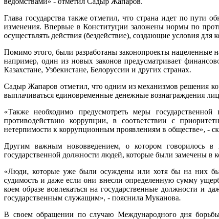
ведомствами» - отметил Садыр Жапаров.
Глава государства также отметил, что страна идет по пути о
изменения. Впервые в Конституции заложены нормы по прот
осуществлять действия (бездействие), создающие условия для 
Помимо этого, были разработаны законопроекты нацеленные на
например, один из новых законов предусматривает финансов
Казахстане, Узбекистане, Белоруссии и других странах.
Садыр Жапаров отметил, что одним из механизмов решения ко
выплачиваться единовременные денежные вознаграждения лиц
«Также необходимо предусмотреть меры государственной 
противодействию коррупции, в соответствии с приоритет
нетерпимости к коррупционным проявлениям в обществе», - ск
Другим важным нововведением, о котором говорилось в хо
государственной должности людей, которые были замечены в к
«Люди, которые уже были осуждены или хотя бы на них был
судимость и даже если они внесли определенную сумму ущерб
коем образе вовлекаться на государственные должности и д
государственным служащим», - пояснила Муканова.
В своем обращении по случаю Международного дня борьбы 