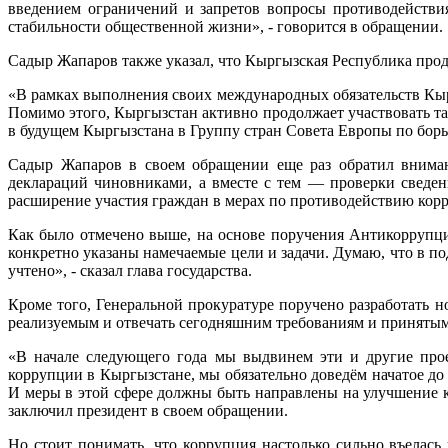
введением ограничений и запретов вопросы противодействия
стабильности общественной жизни», - говорится в обращении.
Садыр Жапаров также указал, что Кыргызская Республика пр
«В рамках выполнения своих международных обязательств Кы
Помимо этого, Кыргызстан активно продолжает участвовать т
в будущем Кыргызстана в Группу стран Совета Европы по борьб
Садыр Жапаров в своем обращении еще раз обратил внимани
деклараций чиновниками, а вместе с тем — проверки сведен
расширение участия граждан в мерах по противодействию кор
Как было отмечено выше, на основе поручения Антикоррупц
конкретно указаны намечаемые цели и задачи. Думаю, что в п
учтено», - сказал глава государства.
Кроме того, Генеральной прокуратуре поручено разработать н
реализуемым и отвечать сегодняшним требованиям и принятым
«В начале следующего года мы выдвинем эти и другие прое
коррупции в Кыргызстане, мы обязательно доведём начатое до
И меры в этой сфере должны быть направлены на улучшение к
заключил президент в своем обращении.
Но стоит понимать, что коррупция настолько сильно въелась