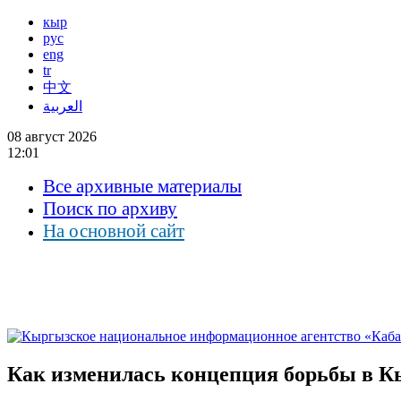
кыр
рус
eng
tr
中文
العربية
08 август 2026
12:01
Все архивные материалы
Поиск по архиву
На основной сайт
Как изменилась концепция борьбы в Кы