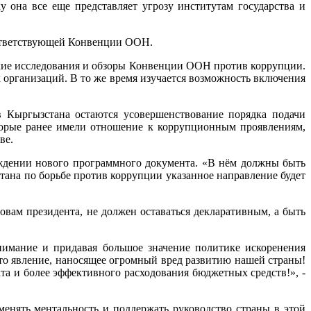
 она все еще представляет угрозу институтам государства и
оответствующей Конвенции ООН.
кие исследования и обзоры Конвенции ООН против коррупции.
организаций. В то же время изучается возможность включения
 Кыргызстана остаются усовершенствование порядка подачи
оторые ранее имели отношение к коррупционным проявлениям,
ве.
ждении нового программного документа. «В нём должны быть
тана по борьбе против коррупции указанное направление будет
овам президента, не должен оставаться декларативным, а быть
нимание и придавая большое значение политике искоренения
это явление, наносящее огромный вред развитию нашей страны!
а и более эффективного расходования бюджетных средств!», -
менять ментальность и поддержать руководство страны в этой