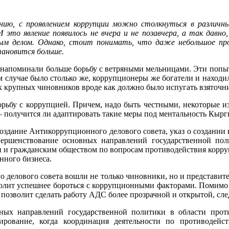
ию, с проявлением коррупции можно столкнуться в различны
И это явление появилось не вчера и не позавчера, а так давно
ым делом. Однако, стоит понимать, что даже небольшое про
тановится больше.
 напоминали больше борьбу с ветряными мельницами. Эти попыт
 случае было столько же, коррупционеры же богатели и находил
 крупных чиновников вроде как должно было испугать взяточник
ьбу с коррупцией. Причем, надо быть честными, некоторые из
– получится ли адаптировать такие меры под ментальность Кыргы
здание Антикоррупционного делового совета, указ о создании 
вершенствование основных направлений государственной пол
и и гражданским обществом по вопросам противодействия корруп
нного бизнеса.
 делового совета вошли не только чиновники, но и представите
зволит успешнее бороться с коррупционными факторами. Помимо 
о позволит сделать работу АДС более прозрачной и открытой, сл
ных направлений государственной политики в области прот
ирование, когда координация деятельности по противодейс