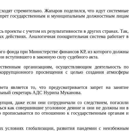
исходят стремительно. Жапаров поделился, что идут системные
запрет государственным и муниципальным должностным лицам
проекты с учетом их результативности в других странах. Так,
х действиях. Аналогичная поощрительная система работает в
ого фонда при Министерстве финансов КР, из которого должны
 вступившего в законную силу судебного акта.
ественным организациям, осуществляющим деятельность по
икоррупционного просвещения с целью создания атмосферы
та является то, что предусматривается запрет на занятие
альный секретарь АДС Нурипа Муканова.
пция, даже если они сотрудничали со следствием, погасили
ться как совершившие уголовное деяние и они не должны ни в
ко прописывается по отношению к государственным органам и
х условиях глобализации, развития пандемии с неизбежным