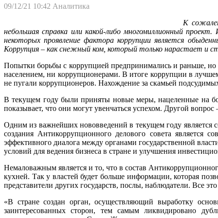
09/12/21 10:42
Аналитика
К сожален
небольшая справка или какой-либо многомиллионный проект. 
некоторых проявление фактора коррупции является обыденн
Коррупция – как снежный ком, который только нарастает и с
Попытки борьбы с коррупцией предпринимались и раньше, но
населением, ни коррупционерами. В итоге коррупции в лучшем
не пугали коррупционеров. Нахождение за скамьей подсудимых
В текущем году были приняты новые меры, нацеленные на бор
показывает, что они могут увенчаться успехом. Другой вопрос 
Одним из важнейших нововведений в текущем году является со
создания Антикоррупционного делового совета является со
эффективного диалога между органами государственной власт
условий для ведения бизнеса в стране и улучшения инвестицио
Немаловажным является и то, что в состав Антикоррупционного
кухней. Так у властей будет больше информации, которая по
представители других государств, послы, наблюдатели. Все эт
«В стране создан орган, осуществляющий выработку основ
заинтересованных сторон, тем самым ликвидировано дубл