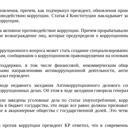
бновления, причем, как подчеркнул президент, обновления про
иводействию коррупции. Статья 4 Конституции накладывает 
коррупции.
 активное противодействие коррупции. Причем прорабатывались 
ое вознаграждение лиц, которые предупредили о коррупционны
ррупционного вопроса может стать создание специализированн
ам, сообщившим о коррупционном правонарушении на основании
поддержки, в том числе финансовой, некоммерческим общ
ными направлениями антикоррупционной деятельности, ант
азал перзидент.
де недавнего заседания Антикоррупционного делового сове
оррупционных делах. Об этом в ходе заседания говорила генер
и заведены уголовные дела по статье злоупотребление, корру
а в бюджет государства, эти люди все равно должны признава
аже в акционерные общества с государственной долей. Это чет
против коррупции президент КР отметил, что в современны