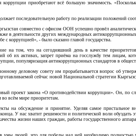
 коррупции приобретают всё большую значимость. «Поскольку
одолжает последовательную работу по реализации положений с
ргызстан совместно с офисом ООН успешно провёл аналитичес
акже в деятельности других международных антикоррупционных 
е с коррупцией», - было сказано главой государства.
е на том, что на сегодняшний день в качестве приоритетов
ий об их активах, запрет приёма на госслужбу тем лицам, к
рупции, популяризация антикоррупционных стандартов в общест
ионному деловому совету им прорабатывается вопрос об утвер
одготавливаемой сейчас новой Национальной стратегии Кыргызс
овый проект закона «О противодействии коррупции». Он, по сл
 во всём мире приоритетам.
кты на обсуждение и принятие. Уделяя самое пристальное в
 конца. У нас хватит решимости и политической воли обуздать 
ачества жизни наших граждан, работы государственного аппарат
 в умы людей, что для победы над ней необходимо полностью 