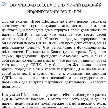
Другой эксперт Игорь Шестаков по этому поводу рассказал
агентству, что суть ситуации заключается в том, что
действующий президент демонстрирует свою удаленность от
партии СДПК в целом. «То есть за все время своей
деятельности Соронбай Жээнбеков продемонстрировал, что
он не обязан чем-то СДПК, и он, как президент страны, занял
нейтральную позицию. Что и прописано в функциональных
обязанностях Президента в Конституции страны. В данном
случае, предыдущий Президент А.Атамбаев, хоть и снял с
себя временно членство в партии, все равное позиционировал
себя как лидер СДПК. А у Сооронбая Жээнбекова совсем
другой подход. И в этих условиях партия СДПК начала жить
своей жизнью. И я думаю, что те, кто оказался во фракции
СДПК, они поняли, что нынешний глава государства вне
партийных дел, интриг и партийной деятельности», - говорит
политолог.
Как указал Шестаков, по сути дела сейчас наблюдается раскол
СДПК, который начался 31 марта прошлого года, и данная
партия поделилась на политические и партизанские отряды.
«Есть сейчас партия, лидером которой провозгласил себя