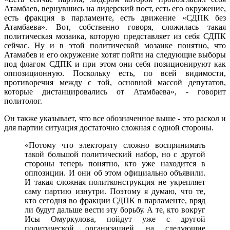
Атамбаев, вернувшись на лидерский пост, есть его окружение,
есть фракция в парламенте, есть движение «СДПК без
Атамбаева». Вот, собственно говоря, сложилась такая
политическая мозаика, которую представляет из себя СДПК
сейчас. Ну и в этой политической мозаике понятно, что
Атамабев и его окружение хотят пойти на следующие выборы
под флагом СДПК и при этом они себя позиционируют как
оппозиционную. Поскольку есть, по всей видимости,
противоречия между с той, основной массой депутатов,
которые дистанцировались от Атамбаева», - говорит
политолог.
Он также указывает, что все обозначенное выше - это раскол и
для партии ситуация достаточно сложная с одной стороны.
«Потому что электорату сложно воспринимать
такой большой политический набор, но с другой
стороны теперь понятно, кто уже находится в
оппозиции. И они об этом официально объявили.
И такая сложная политконструкция не укрепляет
саму партию изнутри. Поэтому я думаю, что те,
кто сегодня во фракции СДПК в парламенте, вряд
ли будут дальше вести эту борьбу. А те, кто вокруг
Исы Омуркулова, пойдут уже с другой
политической организацией на следующие