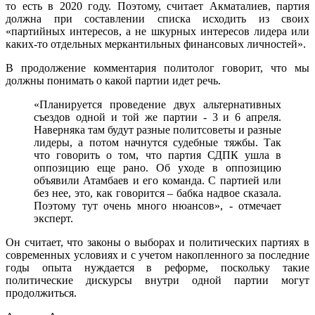
то есть в 2020 году. Поэтому, считает Акматалиев, партия
должна при составлении списка исходить из своих
«партийных интересов, а не шкурных интересов лидера или
каких-то отдельных меркантильных финансовых личностей».
В продолжение комментария политолог говорит, что мы
должны понимать о какой партии идет речь.
«Планируется проведение двух альтернативных
съездов одной и той же партии - 3 и 6 апреля.
Наверняка там будут разные политсоветы и разные
лидеры, а потом начнутся судебные тяжбы. Так
что говорить о том, что партия СДПК ушла в
оппозицию еще рано. Об уходе в оппозицию
объявили Атамбаев и его команда. С партией или
без нее, это, как говорится – бабка надвое сказала.
Поэтому тут очень много нюансов», - отмечает
эксперт.
Он считает, что законы о выборах и политических партиях в
современных условиях и с учетом накопленного за последние
годы опыта нуждается в реформе, поскольку такие
политические дискурсы внутри одной партии могут
продолжиться.