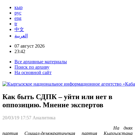
кыр
рус
eng
tr
中文
العربية
07 август 2026
23:42
Все архивные материалы
Поиск по архиву
На основной сайт
Как быть СДПК – уйти или нет в
оппозицию. Мнение экспертов
20/03/19 17:57
Аналитика
На днях
партия Социал-демократичекая партия Кыргызстана