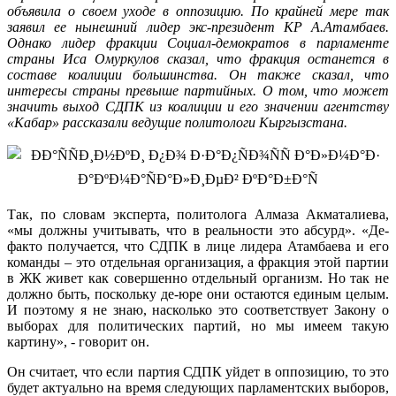
объявила о своем уходе в оппозицию. По крайней мере так
заявил ее нынешний лидер экс-президент КР А.Атамбаев.
Однако лидер фракции Социал-демократов в парламенте
страны Иса Омуркулов сказал, что фракция останется в
составе коалиции большинства. Он также сказал, что
интересы страны превыше партийных. О том, что может
значить выход СДПК из коалиции и его значении агентству
«Кабар» рассказали ведущие политологи Кыргызстана.
Так, по словам эксперта, политолога Алмаза Акматалиева,
«мы должны учитывать, что в реальности это абсурд». «Де-
факто получается, что СДПК в лице лидера Атамбаева и его
команды – это отдельная организация, а фракция этой партии
в ЖК живет как совершенно отдельный организм. Но так не
должно быть, поскольку де-юре они остаются единым целым.
И поэтому я не знаю, насколько это соответствует Закону о
выборах для политических партий, но мы имеем такую
картину», - говорит он.
Он считает, что если партия СДПК уйдет в оппозицию, то это
будет актуально на время следующих парламентских выборов,