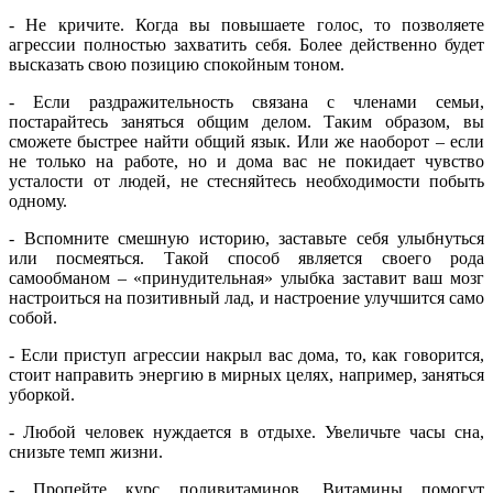
- Не кричите. Когда вы повышаете голос, то позволяете
агрессии полностью захватить себя. Более действенно будет
высказать свою позицию спокойным тоном.
- Если раздражительность связана с членами семьи,
постарайтесь заняться общим делом. Таким образом, вы
сможете быстрее найти общий язык. Или же наоборот – если
не только на работе, но и дома вас не покидает чувство
усталости от людей, не стесняйтесь необходимости побыть
одному.
- Вспомните смешную историю, заставьте себя улыбнуться
или посмеяться. Такой способ является своего рода
самообманом – «принудительная» улыбка заставит ваш мозг
настроиться на позитивный лад, и настроение улучшится само
собой.
- Если приступ агрессии накрыл вас дома, то, как говорится,
стоит направить энергию в мирных целях, например, заняться
уборкой.
- Любой человек нуждается в отдыхе. Увеличьте часы сна,
снизьте темп жизни.
- Пропейте курс поливитаминов. Витамины помогут