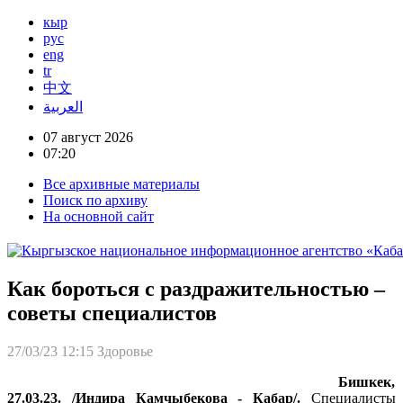
кыр
рус
eng
tr
中文
العربية
07 август 2026
07:20
Все архивные материалы
Поиск по архиву
На основной сайт
Как бороться с раздражительностью –
советы специалистов
27/03/23 12:15
Здоровье
Бишкек,
27.03.23. /Индира Камчыбекова - Кабар/.
Специалисты