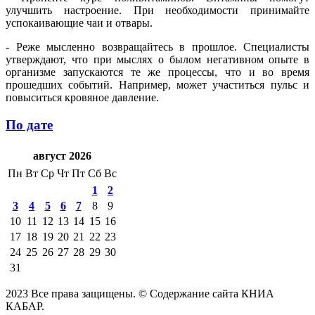
улучшить настроение. При необходимости принимайте
успокаивающие чаи и отвары.
- Реже мысленно возвращайтесь в прошлое. Специалисты
утверждают, что при мыслях о былом негативном опыте в
организме запускаются те же процессы, что и во время
прошедших событий. Например, может участиться пульс и
повыситься кровяное давление.
По дате
август 2026
Пн
Вт
Ср
Чт
Пт
Сб
Вс
1
2
3
4
5
6
7
8
9
10
11
12
13
14
15
16
17
18
19
20
21
22
23
24
25
26
27
28
29
30
31
2023 Все права защищены. © Содержание сайта КНИА
КАБАР.