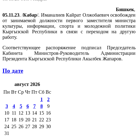
Бишкек
,
05.11.23
. /
Кабар
/. Иманалиев Кайрат Олжобаевич освобожден
от занимаемой должности первого заместителя министра
культуры, информации, спорта и молодежной политики
Кыргызской Республики в связи с переходом на другую
работу.
Соответствующее распоряжение подписал Председатель
Кабинета Министров-Руководитель Администрации
Президента Кыргызской Республики Акылбек Жапаров.
По дате
август 2026
Пн
Вт
Ср
Чт
Пт
Сб
Вс
1
2
3
4
5
6
7
8
9
10
11
12
13
14
15
16
17
18
19
20
21
22
23
24
25
26
27
28
29
30
31