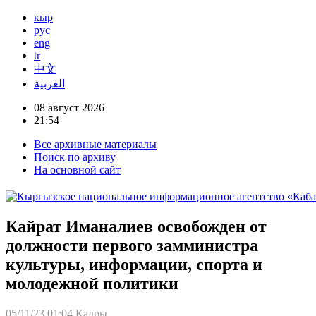
кыр
рус
eng
tr
中文
العربية
08 август 2026
21:54
Все архивные материалы
Поиск по архиву
На основной сайт
Кайрат Иманалиев освобожден от
должности первого замминистра
культуры, информации, спорта и
молодежной политики
05/11/23 01:04
Кадры