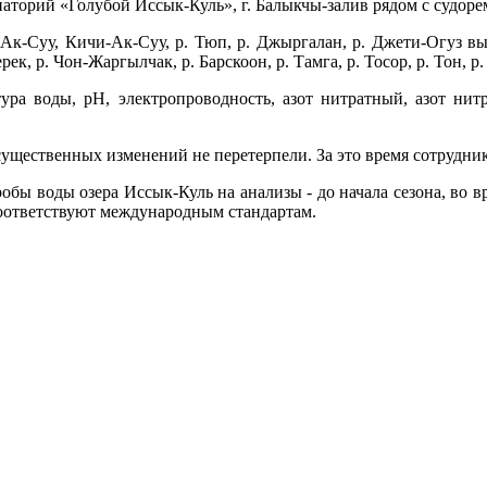
анаторий «Голубой Иссык-Куль», г. Балыкчы-залив рядом с судор
Ак-Суу, Кичи-Ак-Суу, р. Тюп, р. Джыргалан, р. Джети-Огуз вы
рек, р. Чон-Жаргылчак, р. Барскоон, р. Тамга, р. Тосор, р. Тон, р
ура воды, рН, электропроводность, азот нитратный, азот нит
 существенных изменений не перетерпели. За это время сотрудн
бы воды озера Иссык-Куль на анализы - до начала сезона, во в
оответствуют международным стандартам.