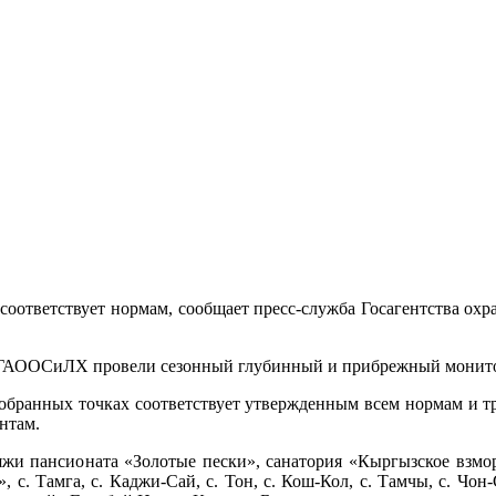
 соответствует нормам, сообщает пресс-служба Госагентства ох
ки ГАООСиЛХ провели сезонный глубинный и прибрежный монито
 отобранных точках соответствует утвержденным всем нормам и 
нтам.
яжи пансионата «Золотые пески», санатория «Кыргызское взмор
 с. Тамга, с. Каджи-Сай, с. Тон, с. Кош-Кол, с. Тамчы, с. Чо