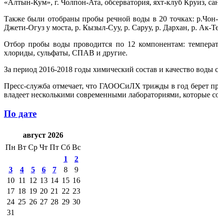
«Алтын-Кум», г. Чолпон-Ата, обсерватория, яхт-клуб Круиз, с
Также были отобраны пробы речной воды в 20 точках: р.Чон-
Джети-Огуз у моста, р. Кызыл-Суу, р. Саруу, р. Дархан, р. Ак-Те
Отбор пробы воды проводится по 12 компонентам: температ
хлориды, сульфаты, СПАВ и другие.
За период 2016-2018 годы химический состав и качество воды
Пресс-служба отмечает, что ГАООСиЛХ трижды в год берет про
владеет несколькими современными лабораториями, которые с
По дате
август 2026
Пн
Вт
Ср
Чт
Пт
Сб
Вс
1
2
3
4
5
6
7
8
9
10
11
12
13
14
15
16
17
18
19
20
21
22
23
24
25
26
27
28
29
30
31