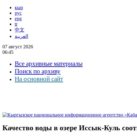
кыр
рус
eng
tr
中文
العربية
07 август 2026
06:45
Все архивные материалы
Поиск по архиву
На основной сайт
Качество воды в озере Иссык-Куль со