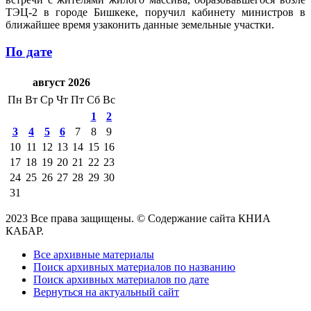
ТЭЦ-2 в городе Бишкеке, поручил кабинету министров в
ближайшее время узаконить данные земельные участки.
По дате
август 2026
Пн
Вт
Ср
Чт
Пт
Сб
Вс
1
2
3
4
5
6
7
8
9
10
11
12
13
14
15
16
17
18
19
20
21
22
23
24
25
26
27
28
29
30
31
2023 Все права защищены. © Содержание сайта КНИА
КАБАР.
Все архивные материалы
Поиск архивных материалов по названию
Поиск архивных материалов по дате
Вернуться на актуальный сайт