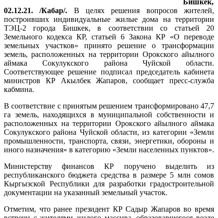
Бишкек,
02.12.21. /Кабар/.
В целях решения вопросов жителей,
построивших индивидуальные жилые дома на территории
ТЭЦ-2 города Бишкек, в соответствии со статьей 20
Земельного кодекса КР, статьей 6 Закона КР «О переводе
земельных участков» принято решение о трансформации
земель, расположенных на территории Орокского айылного
аймака Сокулукского района Чуйской области.
Соответствующее решение подписал председатель кабинета
министров КР Акылбек Жапаров, сообщает пресс-служба
кабмина.
В соответствие с принятым решением трансформировано 47,7
га земель, находящихся в муниципальной собственности и
расположенных на территории Орокского айылного аймака
Сокулукского района Чуйской области, из категории «Земли
промышленности, транспорта, связи, энергетики, обороны и
иного назначения» в категорию «Земли населенных пунктов».
Министерству финансов КР поручено выделить из
республиканского бюджета средства в размере 5 млн сомов
Кыргызской Республики для разработки градостроительной
документации на указанный земельный участок.
Отметим, что ранее президент КР Садыр Жапаров во время
встречи с жителями жилого массива, образовавшегося возле