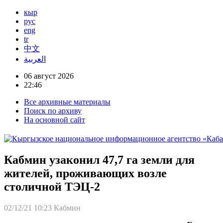
кыр
рус
eng
tr
中文
العربية
06 август 2026
22:46
Все архивные материалы
Поиск по архиву
На основной сайт
Кабмин узаконил 47,7 га земли для
жителей, проживающих возле
столичной ТЭЦ-2
02/12/21 10:23
Кабмин