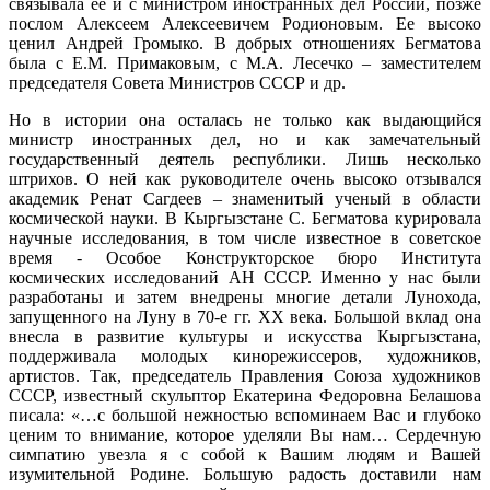
связывала ее и с министром иностранных дел России, позже
послом Алексеем Алексеевичем Родионовым. Ее высоко
ценил Андрей Громыко. В добрых отношениях Бегматова
была с Е.М. Примаковым, с М.А. Лесечко – заместителем
председателя Совета Министров СССР и др.
Но в истории она осталась не только как выдающийся
министр иностранных дел, но и как замечательный
государственный деятель республики. Лишь несколько
штрихов. О ней как руководителе очень высоко отзывался
академик Ренат Сагдеев – знаменитый ученый в области
космической науки. В Кыргызстане С. Бегматова курировала
научные исследования, в том числе известное в советское
время - Особое Конструкторское бюро Института
космических исследований АН СССР. Именно у нас были
разработаны и затем внедрены многие детали Лунохода,
запущенного на Луну в 70-е гг. ХХ века. Большой вклад она
внесла в развитие культуры и искусства Кыргызстана,
поддерживала молодых кинорежиссеров, художников,
артистов. Так, председатель Правления Союза художников
СССР, известный скульптор Екатерина Федоровна Белашова
писала: «…с большой нежностью вспоминаем Вас и глубоко
ценим то внимание, которое уделяли Вы нам… Сердечную
симпатию увезла я с собой к Вашим людям и Вашей
изумительной Родине. Большую радость доставили нам