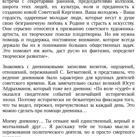
встречи с секретарями районов, председателями колхозов,
широта этих людей, их культура, воля и преданность к
созданию новой Советской Киргизии. Ваша молодежь – Ваша
гордость, одаренные молодые люди, которые несут в душе
свою безграничную любовь к Родине и страсть к искусству.
Они серьезно относятся к призванию советского художника-
артиста, их творческие поиски плодотворны. Но им нужна
помощь и поддержка, постоянное внимание, которое всегда
держало бы их в понимании больших общественных задач.
Это поможет им жить, даст русло их фантазии, определит
творческое развитие».
Знакомясь с дневниковыми записями визитов, ощущений,
отношений, переживаний С. Бегматовой, я представила, что
ведение дневников было характерно для крупных деятелей
советского времени. Как замечательно сказал великий Юсуп
Абдрахманов, который тоже вел дневник: «По воле «судеб» я
оказался свидетелем событий величайшей исторической
эпохи. Поэтому исторически не безынтересна фиксация того,
что ты видел, пережил, перечувствовал за каждый день. Это
можно сделать при помощи дневника…
Моему дневнику… Ты отныне мой единственный, верный и
молчаливый друг… Я расскажу тебе не только мысли и
переживания политического деятеля, но и просто смертного