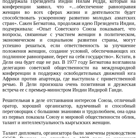
поддержала Президента Индии Нилам Редди, который на
конференции заявил, что «…обеспечение равноправия
женщин во всех сферах жизни и деятельности будет
способствовать ускоренному развитию молодых азиатских
стран». Сакен Бегматова, продолжая идею Президента Индии,
подчеркивала: «Опыт Советского Союза показывает, что
вопросы, связанные с участием женщин в политическом,
экономическом и социальном развитии страны, могут
успешно решаться, если ответственность за улучшение
положения женщин, создание условий, обеспечивающих их
подлинное равноправие, берет на себя государство». Кстати, в
Дели она будет еще не раз. В 1977 году Бегматова возглавила
делегацию советской общественности на международной
конференции в поддержку освободительных движений юга
Африки против апартеида, где выступила с приветственной
речью. В Дели произошла очень позитивная и дружеская
встреча ее с премьер-министром Индии Индирой Ганди.
Решительная в деле отстаивания интересов Союза, отличный
оратор, хороший организатор, вдумчивый и способный
переговорщик с большими знаниями и трудолюбием, она одна
из первых показала Союзу и мировой общественности облик,
талант и интеллектуальность кыргызских женщин.
Талант дипломата, организатора были замечены руководством