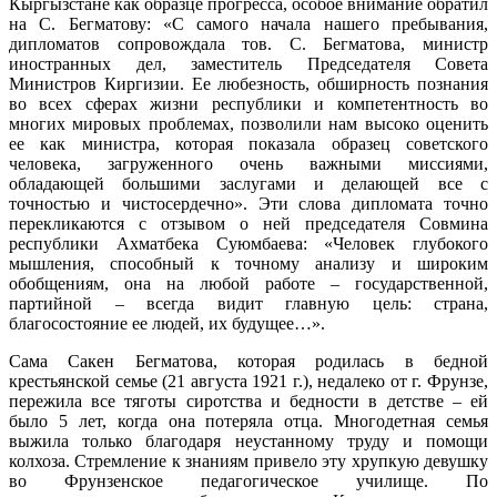
Кыргызстане как образце прогресса, особое внимание обратил
на С. Бегматову: «С самого начала нашего пребывания,
дипломатов сопровождала тов. С. Бегматова, министр
иностранных дел, заместитель Председателя Совета
Министров Киргизии. Ее любезность, обширность познания
во всех сферах жизни республики и компетентность во
многих мировых проблемах, позволили нам высоко оценить
ее как министра, которая показала образец советского
человека, загруженного очень важными миссиями,
обладающей большими заслугами и делающей все с
точностью и чистосердечно». Эти слова дипломата точно
перекликаются с отзывом о ней председателя Совмина
республики Ахматбека Суюмбаева: «Человек глубокого
мышления, способный к точному анализу и широким
обобщениям, она на любой работе – государственной,
партийной – всегда видит главную цель: страна,
благосостояние ее людей, их будущее…».
Сама Сакен Бегматова, которая родилась в бедной
крестьянской семье (21 августа 1921 г.), недалеко от г. Фрунзе,
пережила все тяготы сиротства и бедности в детстве – ей
было 5 лет, когда она потеряла отца. Многодетная семья
выжила только благодаря неустанному труду и помощи
колхоза. Стремление к знаниям привело эту хрупкую девушку
во Фрунзенское педагогическое училище. По