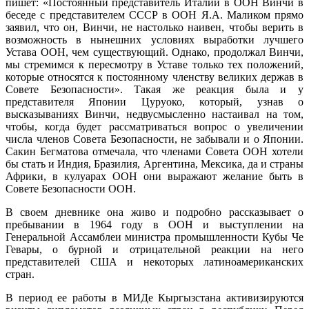
пишет: «Постоянный представитель Италии в ООН Винчи в
беседе с представителем СССР в ООН Я.А. Маликом прямо
заявил, что он, Винчи, не настолько наивен, чтобы верить в
возможность в нынешних условиях выработки лучшего
Устава ООН, чем существующий. Однако, продолжал Винчи,
мы стремимся к пересмотру в Уставе только тех положений,
которые относятся к постоянному членству великих держав в
Совете Безопасности». Такая же реакция была и у
представителя Японии Цуруоко, который, узнав о
высказываниях Винчи, недвусмысленно настаивал на том,
чтобы, когда будет рассматриваться вопрос о увеличении
числа членов Совета Безопасности, не забывали и о Японии.
Сакин Бегматова отмечала, что членами Совета ООН хотели
бы стать и Индия, Бразилия, Аргентина, Мексика, да и страны
Африки, в кулуарах ООН они выражают желание быть в
Совете Безопасности ООН.
В своем дневнике она живо и подробно рассказывает о
пребывании в 1964 году в ООН и выступлении на
Генеральной Ассамблеи министра промышленности Кубы Че
Гевары, о бурной и отрицательной реакции на него
представителей США и некоторых латиноамериканских
стран.
В период ее работы в МИДе Кыргызстана активизируются