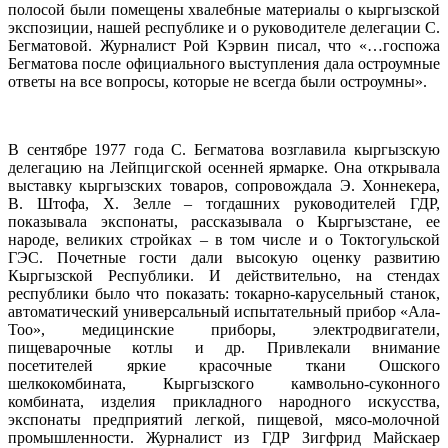
полосой были помещены хвалебные материалы о кыргызской
экспозиции, нашей республике и о руководителе делегации С.
Бегматовой. Журналист Рой Кэрвин писал, что «…госпожа
Бегматова после официального выступления дала остроумные
ответы на все вопросы, которые не всегда были остроумны».
В сентябре 1977 года С. Бегматова возглавила кыргызскую
делегацию на Лейпцигской осенней ярмарке. Она открывала
выставку кыргызских товаров, сопровождала Э. Хоннекера,
В. Штофа, Х. Зелле – тогдашних руководителей ГДР,
показывала экспонаты, рассказывала о Кыргызстане, ее
народе, великих стройках – в том числе и о Токтогульской
ГЭС. Почетные гости дали высокую оценку развитию
Кыргызской Республики. И действительно, на стендах
республики было что показать: токарно-карусельный станок,
автоматический универсальный испытательный прибор «Ала-
Тоо», медицинские приборы, электродвигатели,
пищеварочные котлы и др. Привлекали внимание
посетителей яркие красочные ткани Ошского
шелкокомбината, Кыргызского камвольно-суконного
комбината, изделия прикладного народного искусства,
экспонаты предприятий легкой, пищевой, мясо-молочной
промышленности. Журналист из ГДР Зигфрид Майскаер