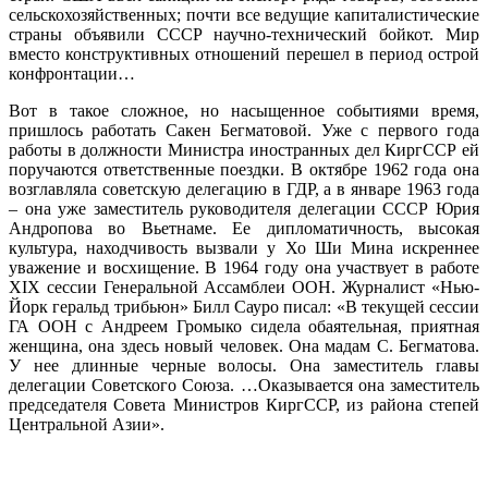
сельскохозяйственных; почти все ведущие капиталистические
страны объявили СССР научно-технический бойкот. Мир
вместо конструктивных отношений перешел в период острой
конфронтации…
Вот в такое сложное, но насыщенное событиями время,
пришлось работать Сакен Бегматовой. Уже с первого года
работы в должности Министра иностранных дел КиргССР ей
поручаются ответственные поездки. В октябре 1962 года она
возглавляла советскую делегацию в ГДР, а в январе 1963 года
– она уже заместитель руководителя делегации СССР Юрия
Андропова во Вьетнаме. Ее дипломатичность, высокая
культура, находчивость вызвали у Хо Ши Мина искреннее
уважение и восхищение. В 1964 году она участвует в работе
XIX сессии Генеральной Ассамблеи ООН. Журналист «Нью-
Йорк геральд трибьюн» Билл Сауро писал: «В текущей сессии
ГА ООН с Андреем Громыко сидела обаятельная, приятная
женщина, она здесь новый человек. Она мадам С. Бегматова.
У нее длинные черные волосы. Она заместитель главы
делегации Советского Союза. …Оказывается она заместитель
председателя Совета Министров КиргССР, из района степей
Центральной Азии».