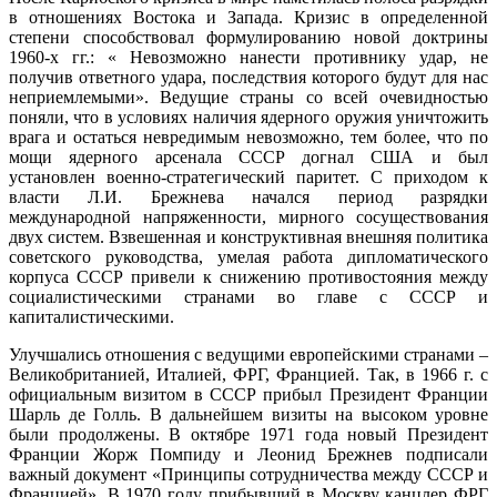
в отношениях Востока и Запада. Кризис в определенной
степени способствовал формулированию новой доктрины
1960-х гг.: « Невозможно нанести противнику удар, не
получив ответного удара, последствия которого будут для нас
неприемлемыми». Ведущие страны со всей очевидностью
поняли, что в условиях наличия ядерного оружия уничтожить
врага и остаться невредимым невозможно, тем более, что по
мощи ядерного арсенала СССР догнал США и был
установлен военно-стратегический паритет. С приходом к
власти Л.И. Брежнева начался период разрядки
международной напряженности, мирного сосуществования
двух систем. Взвешенная и конструктивная внешняя политика
советского руководства, умелая работа дипломатического
корпуса СССР привели к снижению противостояния между
социалистическими странами во главе с СССР и
капиталистическими.
Улучшались отношения с ведущими европейскими странами –
Великобританией, Италией, ФРГ, Францией. Так, в 1966 г. с
официальным визитом в СССР прибыл Президент Франции
Шарль де Голль. В дальнейшем визиты на высоком уровне
были продолжены. В октябре 1971 года новый Президент
Франции Жорж Помпиду и Леонид Брежнев подписали
важный документ «Принципы сотрудничества между СССР и
Францией». В 1970 году прибывший в Москву канцлер ФРГ