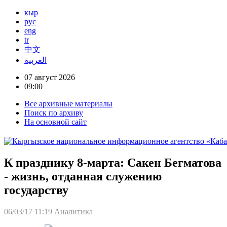
кыр
рус
eng
tr
中文
العربية
07 август 2026
09:00
Все архивные материалы
Поиск по архиву
На основной сайт
К празднику 8-марта: Сакен Бегматова
- жизнь, отданная служению
государству
06/03/17 11:19
Аналитика