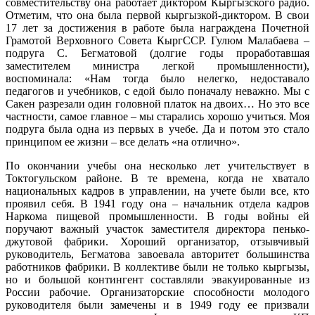
совместительству она работает диктором Кыргызского радио.
Отметим, что она была первой кыргызкой-диктором. В свои
17 лет за достижения в работе была награждена Почетной
Грамотой Верховного Совета КыргССР. Гулюм Малабаева –
подруга С. Бегматовой (долгие годы проработавшая
заместителем министра легкой промышленности),
воспоминала: «Нам тогда было нелегко, недоставало
педагогов и учебников, с едой было поначалу неважно. Мы с
Сакен разрезали один головной платок на двоих… Но это все
частности, самое главное – мы старались хорошо учиться. Моя
подруга была одна из первых в учебе. Да и потом это стало
принципом ее жизни – все делать «на отлично».
По окончании учебы она несколько лет учительствует в
Токтогульском районе. В те времена, когда не хватало
национальных кадров в управлении, на учете были все, кто
проявил себя. В 1941 году она – начальник отдела кадров
Наркома пищевой промышленности. В годы войны ей
поручают важный участок заместителя директора пенько-
джутовой фабрики. Хороший организатор, отзывчивый
руководитель, Бегматова завоевала авторитет большинства
работников фабрики. В коллективе были не только кыргызы,
но и большой контингент составляли эвакуированные из
России рабочие. Организаторские способности молодого
руководителя были замечены и в 1949 году ее призвали