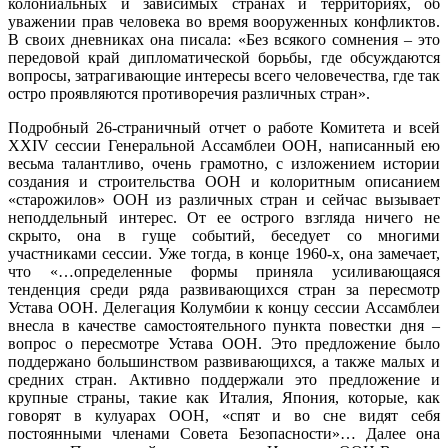
колониальных и зависимых странах и территориях, об
уважении прав человека во время вооруженных конфликтов.
В своих дневниках она писала: «Без всякого сомнения – это
передовой край дипломатической борьбы, где обсуждаются
вопросы, затрагивающие интересы всего человечества, где так
остро проявляются противоречия различных стран».
Подробный 26-страничный отчет о работе Комитета и всей
XXIV cессии Генеральной Ассамблеи ООН, написанный ею
весьма талантливо, очень грамотно, с изложением истории
создания и строительства ООН и колоритным описанием
«старожилов» ООН из различных стран и сейчас вызывает
неподдельный интерес. От ее острого взгляда ничего не
скрыто, она в гуще событий, беседует со многими
участниками сессии. Уже тогда, в конце 1960-х, она замечает,
что «…определенные формы приняла усиливающаяся
тенденция среди ряда развивающихся стран за пересмотр
Устава ООН. Делегация Колумбии к концу сессии Ассамблеи
внесла в качестве самостоятельного пункта повестки дня –
вопрос о пересмотре Устава ООН. Это предложение было
поддержано большинством развивающихся, а также малых и
средних стран. Активно поддержали это предложение и
крупные страны, такие как Италия, Япония, которые, как
говорят в кулуарах ООН, «спят и во сне видят себя
постоянными членами Совета Безопасности»… Далее она