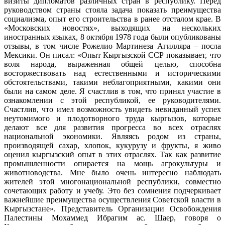
визиты дипломатов различных стран в республику. Перед
руководством страны стояла задача показать преимущества
социализма, опыт его строительства в ранее отсталом крае. В
«Московских новостях», выходящих на нескольких
иностранных языках, 8 октября 1978 года были опубликованы
отзывы, в том числе Рожелио Мартинеза Агилляра – посла
Мексики. Он писал: «Опыт Кыргызской ССР показывает, что
воля народа, выраженная общей целью, способна
восторжествовать над естественными и историческими
обстоятельствами, такими неблагоприятными, какими они
были на самом деле. Я счастлив в том, что принял участие в
ознакомлении с этой республикой, ее руководителями.
Счастлив, что имел возможность увидеть невиданный успех
неутомимого и плодотворного труда кыргызов, которые
делают все для развития прогресса во всех отраслях
национальной экономики. Являясь родом из страны,
производящей сахар, хлопок, кукурузу и фрукты, я живо
оценил кыргызский опыт в этих отраслях. Так как развитие
промышленности опирается на мощь агрокультуры и
животноводства. Мне было очень интересно наблюдать
жителей этой многонациональной республики, совместно
сочетающих работу и учебу. Это без сомнения подчеркивает
важнейшие преимущества осуществления Советской власти в
Кыргызстане». Представитель Организации Освобождения
Палестины Мохаммед Ибрагим ас. Шаер, говоря о