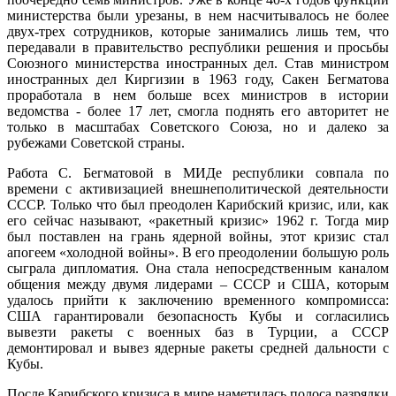
министерства были урезаны, в нем насчитывалось не более
двух-трех сотрудников, которые занимались лишь тем, что
передавали в правительство республики решения и просьбы
Союзного министерства иностранных дел. Став министром
иностранных дел Киргизии в 1963 году, Сакен Бегматова
проработала в нем больше всех министров в истории
ведомства - более 17 лет, смогла поднять его авторитет не
только в масштабах Советского Союза, но и далеко за
рубежами Советской страны.
Работа С. Бегматовой в МИДе республики совпала по
времени с активизацией внешнеполитической деятельности
СССР. Только что был преодолен Карибский кризис, или, как
его сейчас называют, «ракетный кризис» 1962 г. Тогда мир
был поставлен на грань ядерной войны, этот кризис стал
апогеем «холодной войны». В его преодолении большую роль
сыграла дипломатия. Она стала непосредственным каналом
общения между двумя лидерами – СССР и США, которым
удалось прийти к заключению временного компромисса:
США гарантировали безопасность Кубы и согласились
вывезти ракеты с военных баз в Турции, а СССР
демонтировал и вывез ядерные ракеты средней дальности с
Кубы.
После Карибского кризиса в мире наметилась полоса разрядки