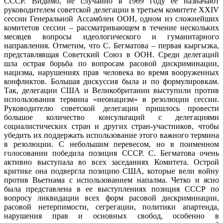
СССР. Видимо, не случайно в 1969 году ее назначают
руководителем советской делегации в третьем комитете XXIV
сессии Генеральной Ассамблеи ООН, одном из сложнейших
комитетов сессии – рассматривающем в течение нескольких
месяцев вопросы идеологического и гуманитарного
направления. Отметим, что С. Бегматова – первая кыргызка,
представлявщая Советский Союз в ООН. Среди делегаций
шла острая борьба по вопросам расовой дискриминации,
нацизма, нарушениях прав человека во время вооруженных
конфликтов. Большая дискуссия была и по формулировкам.
Так, делегации США и Великобритании выступили против
использования термина «неонацизм» в резолюции сессии.
Руководителю советской делегации пришлось провести
большое количество консультаций с делегациями
социалистических стран и других стран-участников, чтобы
убедить их поддержать использование этого важного термина
в резолюции. С небольшим перевесом, но в поименном
голосовании победила позиция СССР. С. Бегматова очень
активно выступала во всех заседаниях Комитета. Острой
критике она подвергла позицию США, которые вели войну
против Вьетнама с использованием напалма. Четко и ясно
была представлена в ее выступлениях позиция СССР по
вопросу ликвидации всех форм расовой дискриминации,
расовой нетерпимости, сегрегации, политики апартеида,
нарушения прав и основных свобод, особенно в