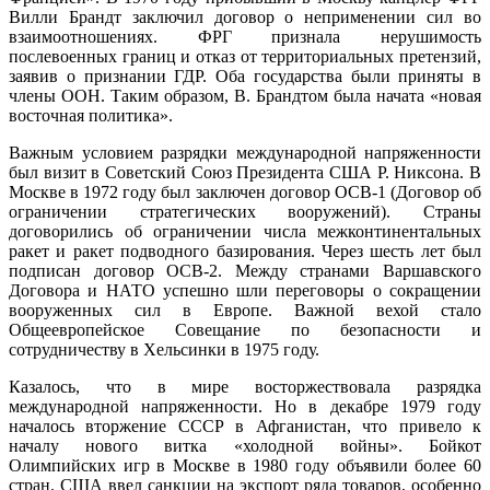
Вилли Брандт заключил договор о неприменении сил во
взаимоотношениях. ФРГ признала нерушимость
послевоенных границ и отказ от территориальных претензий,
заявив о признании ГДР. Оба государства были приняты в
члены ООН. Таким образом, В. Брандтом была начата «новая
восточная политика».
Важным условием разрядки международной напряженности
был визит в Советский Союз Президента США Р. Никсона. В
Москве в 1972 году был заключен договор ОСВ-1 (Договор об
ограничении стратегических вооружений). Страны
договорились об ограничении числа межконтинентальных
ракет и ракет подводного базирования. Через шесть лет был
подписан договор ОСВ-2. Между странами Варшавского
Договора и НАТО успешно шли переговоры о сокращении
вооруженных сил в Европе. Важной вехой стало
Общеевропейское Совещание по безопасности и
сотрудничеству в Хельсинки в 1975 году.
Казалось, что в мире восторжествовала разрядка
международной напряженности. Но в декабре 1979 году
началось вторжение СССР в Афганистан, что привело к
началу нового витка «холодной войны». Бойкот
Олимпийских игр в Москве в 1980 году объявили более 60
стран. США ввел санкции на экспорт ряда товаров, особенно