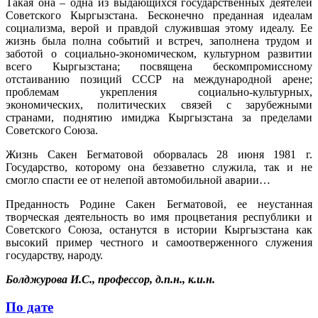
Такая она – одна из выдающихся государственных деятелей
Советского Кыргызстана. Бесконечно преданная идеалам
социализма, верой и правдой служившая этому идеалу. Ее
жизнь была полна событий и встреч, заполнена трудом и
заботой о социально-экономическом, культурном развитии
всего Кыргызстана; посвящена бескомпромиссному
отстаиванию позиций СССР на международной арене;
проблемам укрепления социально-культурных,
экономических, политических связей с зарубежными
странами, поднятию имиджа Кыргызстана за пределами
Советского Союза.
Жизнь Сакен Бегматовой оборвалась 28 июня 1981 г.
Государство, которому она беззаветно служила, так и не
смогло спасти ее от нелепой автомобильной аварии…
Преданность Родине Сакен Бегматовой, ее неустанная
творческая деятельность во имя процветания республики и
Советского Союза, останутся в истории Кыргызстана как
высокий пример честного и самоотверженного служения
государству, народу.
Болджурова И.С., профессор, д.п.н., к.и.н.
По дате