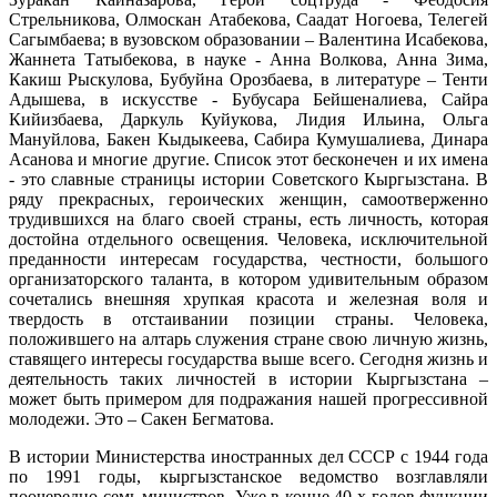
Стрельникова, Олмоскан Атабекова, Саадат Ногоева, Телегей
Сагымбаева; в вузовском образовании – Валентина Исабекова,
Жаннета Татыбекова, в науке - Анна Волкова, Анна Зима,
Какиш Рыскулова, Бубуйна Орозбаева, в литературе – Тенти
Адышева, в искусстве - Бубусара Бейшеналиева, Сайра
Кийизбаева, Даркуль Куйукова, Лидия Ильина, Ольга
Мануйлова, Бакен Кыдыкеева, Сабира Кумушалиева, Динара
Асанова и многие другие. Список этот бесконечен и их имена
- это славные страницы истории Советского Кыргызстана. В
ряду прекрасных, героических женщин, самоотверженно
трудившихся на благо своей страны, есть личность, которая
достойна отдельного освещения. Человека, исключительной
преданности интересам государства, честности, большого
организаторского таланта, в котором удивительным образом
сочетались внешняя хрупкая красота и железная воля и
твердость в отстаивании позиции страны. Человека,
положившего на алтарь служения стране свою личную жизнь,
ставящего интересы государства выше всего. Сегодня жизнь и
деятельность таких личностей в истории Кыргызстана –
может быть примером для подражания нашей прогрессивной
молодежи. Это – Сакен Бегматова.
В истории Министерства иностранных дел СССР с 1944 года
по 1991 годы, кыргызстанское ведомство возглавляли
поочередно семь министров. Уже в конце 40-х годов функции