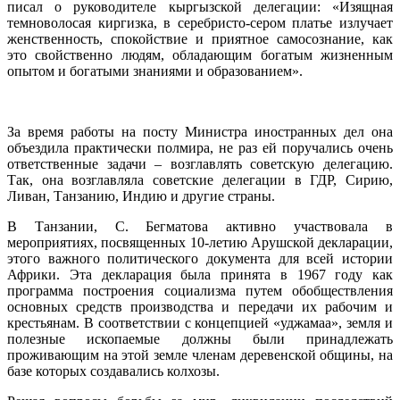
писал о руководителе кыргызской делегации: «Изящная
темноволосая киргизка, в серебристо-сером платье излучает
женственность, спокойствие и приятное самосознание, как
это свойственно людям, обладающим богатым жизненным
опытом и богатыми знаниями и образованием».
За время работы на посту Министра иностранных дел она
объездила практически полмира, не раз ей поручались очень
ответственные задачи – возглавлять советскую делегацию.
Так, она возглавляла советские делегации в ГДР, Сирию,
Ливан, Танзанию, Индию и другие страны.
В Танзании, С. Бегматова активно участвовала в
мероприятиях, посвященных 10-летию Арушской декларации,
этого важного политического документа для всей истории
Африки. Эта декларация была принята в 1967 году как
программа построения социализма путем обобществления
основных средств производства и передачи их рабочим и
крестьянам. В соответствии с концепцией «уджамаа», земля и
полезные ископаемые должны были принадлежать
проживающим на этой земле членам деревенской общины, на
базе которых создавались колхозы.