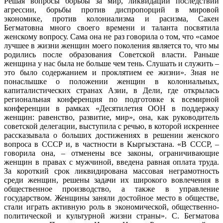
Решая вопросы борьбы за мир, ликвидации последствий
агрессии, борьбы против диспропорций в мировой
экономике, против колониализма и расизма, Сакен
Бегматовна много своего времени и таланта посвятила
женскому вопросу. Сама она не раз говорила о том, что «самое
лучшее в жизни женщин моего поколения является то, что мы
родились после образования Советской власти. Раньше
женщина у нас была не больше чем тень. Слушать и служить –
это было содержанием и проклятием ее жизни». Зная не
понаслышке о положении женщин в колониальных,
капиталистических странах Азии, в Дели, где открылась
региональная конференция по подготовке к всемирной
конференции в рамках «Десятилетия ООН в поддержку
женщин: равенство, развитие, мир», она, как руководитель
советской делегации, выступила с речью, в которой искреннее
рассказывала о больших достижениях в решении женского
вопроса в СССР и, в частности в Кыргызстана. «В СССР, –
говорила она, – отменены все законы, ограничивающие
женщин в правах с мужчиной, введена равная оплата труда.
За короткий срок ликвидирована массовая неграмотность
среди женщин, решены задачи их широкого вовлечения в
общественное производство, а также в управление
государством. Женщины заняли достойное место в обществе,
стали играть активную роль в экономической, общественно-
политической и культурной жизни страны». С. Бегматова