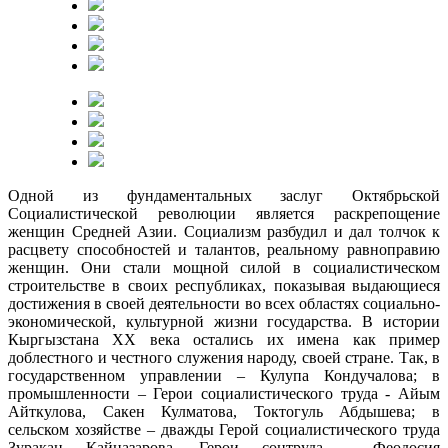
Одной из фундаментальных заслуг Октябрьской
Социалистической революции является раскрепощение
женщин Средней Азии. Социализм разбудил и дал толчок к
расцвету способностей и талантов, реальному равноправию
женщин. Они стали мощной силой в социалистическом
строительстве в своих республиках, показывая выдающиеся
достижения в своей деятельности во всех областях социально-
экономической, культурной жизни государства. В истории
Кыргызстана ХХ века остались их имена как пример
доблестного и честного служения народу, своей стране. Так, в
государственном управлении – Кулупа Кондучалова; в
промышленности – Герои социалистического труда - Айым
Айткулова, Сакен Кулматова, Токтогуль Абдышева; в
сельском хозяйстве – дважды Герой социалистического труда
Зуракан Кайназарова, Герои соцтруда - Феодосия