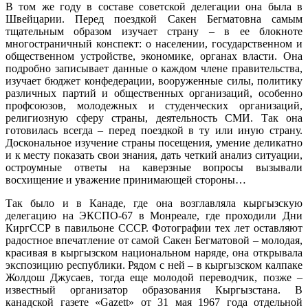
В том же году в составе советской делегации она была в
Швейцарии. Перед поездкой Сакен Бегматовна самым
тщательным образом изучает страну – в ее блокноте
многостраничный конспект: о населении, государственном и
общественном устройстве, экономике, органах власти. Она
подробно записывает данные о каждом члене правительства,
изучает бюджет конфедерации, вооруженные силы, политику
различных партий и общественных организаций, особенно
профсоюзов, молодежных и студенческих организаций,
религиозную сферу страны, деятельность СМИ. Так она
готовилась всегда – перед поездкой в ту или иную страну.
Доскональное изучение страны посещения, умение деликатно
и к месту показать свои знания, дать четкий анализ ситуации,
остроумные ответы на каверзные вопросы вызывали
восхищение и уважение принимающей стороны…
Так было и в Канаде, где она возглавляла кыргызскую
делегацию на ЭКСПО-67 в Монреале, где проходили Дни
КиргССР в павильоне СССР. Фотографии тех лет оставляют
радостное впечатление от самой Сакен Бегматовой – молодая,
красивая в кыргызском национальном наряде, она открывала
экспозицию республики. Рядом с ней – в кыргызском калпаке
Жолдош Джусаев, тогда еще молодой переводчик, позже –
известный организатор образования Кыргызстана. В
канадской газете «Gazett» от 31 мая 1967 года отдельной