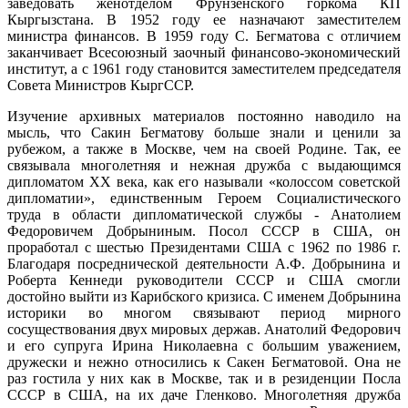
заведовать женотделом Фрунзенского горкома КП
Кыргызстана. В 1952 году ее назначают заместителем
министра финансов. В 1959 году С. Бегматова с отличием
заканчивает Всесоюзный заочный финансово-экономический
институт, а с 1961 году становится заместителем председателя
Совета Министров КыргССР.
Изучение архивных материалов постоянно наводило на
мысль, что Сакин Бегматову больше знали и ценили за
рубежом, а также в Москве, чем на своей Родине. Так, ее
связывала многолетняя и нежная дружба с выдающимся
дипломатом ХХ века, как его называли «колоссом советской
дипломатии», единственным Героем Социалистического
труда в области дипломатической службы - Анатолием
Федоровичем Добрыниным. Посол СССР в США, он
проработал с шестью Президентами США с 1962 по 1986 г.
Благодаря посреднической деятельности А.Ф. Добрынина и
Роберта Кеннеди руководители СССР и США смогли
достойно выйти из Карибского кризиса. С именем Добрынина
историки во многом связывают период мирного
сосуществования двух мировых держав. Анатолий Федорович
и его супруга Ирина Николаевна с большим уважением,
дружески и нежно относились к Сакен Бегматовой. Она не
раз гостила у них как в Москве, так и в резиденции Посла
СССР в США, на их даче Гленково. Многолетняя дружба