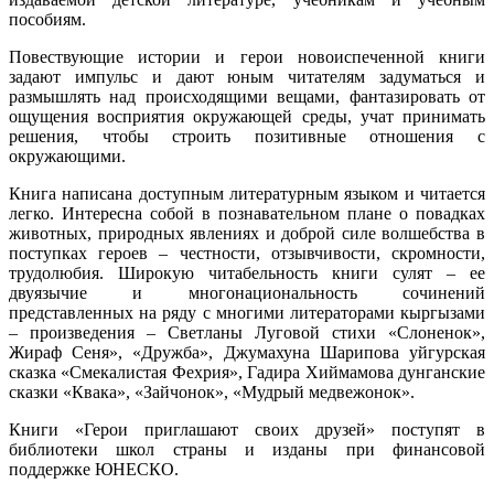
пособиям.
Повествующие истории и герои новоиспеченной книги
задают импульс и дают юным читателям задуматься и
размышлять над происходящими вещами, фантазировать от
ощущения восприятия окружающей среды, учат принимать
решения, чтобы строить позитивные отношения с
окружающими.
Книга написана доступным литературным языком и читается
легко. Интересна собой в познавательном плане о повадках
животных, природных явлениях и доброй силе волшебства в
поступках героев – честности, отзывчивости, скромности,
трудолюбия. Широкую читабельность книги сулят – ее
двуязычие и многонациональность сочинений
представленных на ряду с многими литераторами кыргызами
– произведения – Светланы Луговой стихи «Слоненок»,
Жираф Сеня», «Дружба», Джумахуна Шарипова уйгурская
сказка «Смекалистая Фехрия», Гадира Хиймамова дунганские
сказки «Квака», «Зайчонок», «Мудрый медвежонок».
Книги «Герои приглашают своих друзей» поступят в
библиотеки школ страны и изданы при финансовой
поддержке ЮНЕСКО.