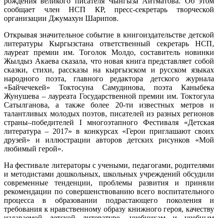
рождения великого писателя Чынгыза Айтматова. Об этом
сообщает член НСП КР, пресс-секретарь творческой
организации Джумахун Шарипов.
Открывая значительное событие в книгоиздательстве детской
литературы Кыргызстана ответственный секретарь НСП,
лауреат премии им. Тоголок Молдо, составитель новинки
Жылдыз Акаева сказала, что новая книга представляет собой
сказки, стихи, рассказы на кыргызском и русском языках
народного поэта, главного редактора детского журнала
«Байчечекей» Токтосуна Самудинова, поэта Каныбека
Жунушева – лауреата Государственной премии им. Токтогула
Сатылганова, а также более 20-ти известных метров и
талантливых молодых поэтов, писателей из разных регионов
страны–победителей I многоэтапного Фестиваля «Детская
литература – 2017» в конкурсах «Герои приглашают своих
друзей» и иллюстрации авторов детских рисунков «Мой
любимый герой».
На фестивале литераторы с учеными, педагогами, родителями
и методистами дошкольных, школьных учреждений обсудили
современные тенденции, проблемы развития и приняли
рекомендации по совершенствованию всего воспитательного
процесса в образовании подрастающего поколения и
требования к нравственному образу книжного героя, качеству
издаваемой детской литературе, учебникам и учебным