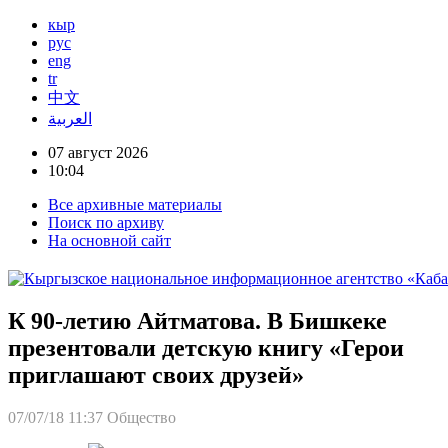
кыр
рус
eng
tr
中文
العربية
07 август 2026
10:04
Все архивные материалы
Поиск по архиву
На основной сайт
К 90-летию Айтматова. В Бишкеке
презентовали детскую книгу «Герои
приглашают своих друзей»
07/07/18 11:37
Общество