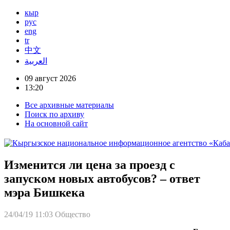
кыр
рус
eng
tr
中文
العربية
09 август 2026
13:20
Все архивные материалы
Поиск по архиву
На основной сайт
Изменится ли цена за проезд с
запуском новых автобусов? – ответ
мэра Бишкека
24/04/19 11:03
Общество