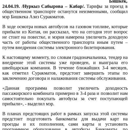
Бишкек,
24.04.19. /Нуркыз Сабырова – Кабар/.
Тарифы за проезд в
общественном транспорте останутся неизменными, сообщил
мэр Бишкека Азиз Суракматов.
В ходе осмотра новых автобусов на газовом топливе, которые
прибыли из Китая, он рассказал, что на сегодня этот вопрос
не стоит на повестке, и мэрия намерена увеличить доходную
часть от работы общественного транспорта иным путем –
путем внедрения системы электронного билетирования.
К настоящему моменту, по словам градоначальника, тендер на
внедрение этой системы уже проведен, и выиграла его
швейцарская компания. В течение ближайших 3-4 месяцев,
как отметил Суракматов, предстоит завершить этапы по
заключению договора и налаживания системы обслуживания.
«Данная программа позволит увеличить доходность
пассажирского комбината примерно в 3-4 раза и позволит нам
самостоятельно покупать автобусы за счет поступающей
прибыли», - выделил мэр.
В планах предстоящих работ в рамках запуска этой системы
предстоит подготовить банкоматы для выдачи карт на
проезды и их пополнения, сами карты и установить
программное оборудование в автобусы. Банкоматы, по