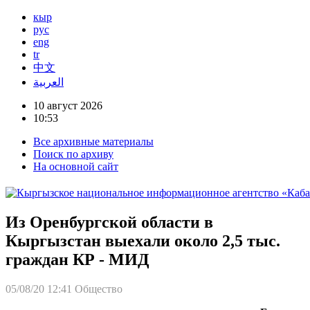
кыр
рус
eng
tr
中文
العربية
10 август 2026
10:53
Все архивные материалы
Поиск по архиву
На основной сайт
Из Оренбургской области в
Кыргызстан выехали около 2,5 тыс.
граждан КР - МИД
05/08/20 12:41
Общество