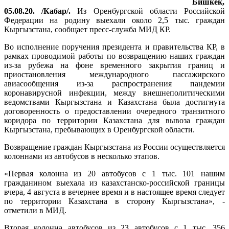
Бишкек,
05.08.20. /Кабар/.
Из Оренбургской области Российской
Федерации на родину выехали около 2,5 тыс. граждан
Кыргызстана, сообщает пресс-служба МИД КР.
Во исполнение поручения президента и правительства КР, в
рамках проводимой работы по возвращению наших граждан
из-за рубежа на фоне временного закрытия границ и
приостановления международного пассажирского
авиасообщения из-за распространения пандемии
коронавирусной инфекции, между внешнеполитическими
ведомствами Кыргызстана и Казахстана была достигнута
договоренность о предоставлении очередного транзитного
коридора по территории Казахстана для вывоза граждан
Кыргызстана, пребывающих в Оренбургской области.
Возвращение граждан Кыргызстана из России осуществляется
колоннами из автобусов в несколько этапов.
«Первая колонна из 20 автобусов с 1 тыс. 101 нашим
гражданином выехала из казахстанско-российской границы
вчера, 4 августа в вечернее время и в настоящее время следует
по территории Казахстана в сторону Кыргызстана», -
отметили в МИД.
Вторая колонна автобусов из 23 автобусов с 1 тыс. 356