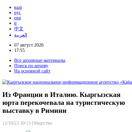
кыр
рус
eng
tr
中文
العربية
07 август 2026
17:55
Все архивные материалы
Поиск по архиву
На основной сайт
Из Франции в Италию. Кыргызская
юрта перекочевала на туристическую
выставку в Римини
12/10/23 10:13
Общество