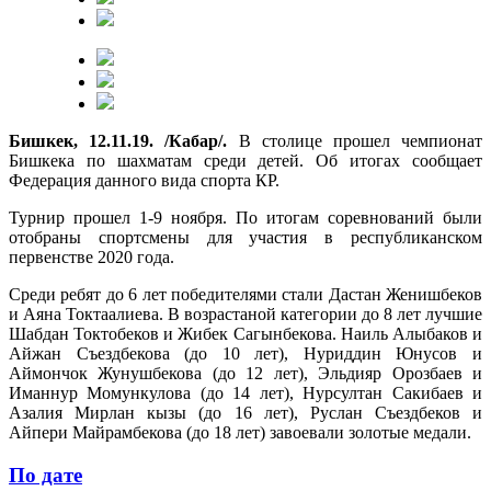
Бишкек, 12.11.19. /Кабар/.
В столице прошел чемпионат
Бишкека по шахматам среди детей. Об итогах сообщает
Федерация данного вида спорта КР.
Турнир прошел 1-9 ноября. По итогам соревнований были
отобраны спортсмены для участия в республиканском
первенстве 2020 года.
Среди ребят до 6 лет победителями стали Дастан Женишбеков
и Аяна Токтаалиева. В возрастаной категории до 8 лет лучшие
Шабдан Токтобеков и Жибек Сагынбекова. Наиль Алыбаков и
Айжан Съездбекова (до 10 лет), Нуриддин Юнусов и
Аймончок Жунушбекова (до 12 лет), Эльдияр Орозбаев и
Иманнур Момункулова (до 14 лет), Нурсултан Сакибаев и
Азалия Мирлан кызы (до 16 лет), Руслан Съездбеков и
Айпери Майрамбекова (до 18 лет) завоевали золотые медали.
По дате