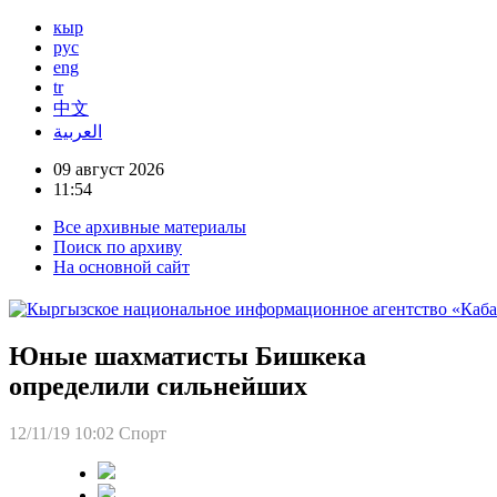
кыр
рус
eng
tr
中文
العربية
09 август 2026
11:54
Все архивные материалы
Поиск по архиву
На основной сайт
Юные шахматисты Бишкека
определили сильнейших
12/11/19 10:02
Спорт