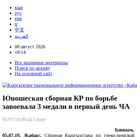
кыр
рус
eng
tr
中文
العربية
08 август 2026
18:14
Все архивные материалы
Поиск по архиву
На основной сайт
Юношеская сборная КР по борьбе
завоевала 3 медали в первый день ЧА
05/07/19 09:44
Спорт
Бишкек,
05.07.19. /Кабар/.
Сборная Кыргызстана по греко-римской