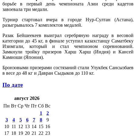
борьбе в первый день чемпионата Азии среди кадетов
завоевала три медали.
Турнир стартовал вчера в городе Нур-Султан (Астана),
разыгрывалось 7 комплектов медалей.
Разак Бейшеекеев выиграл серебряную награду в весовой
категории до 45 кг, в финале уступил казахстанцу Саматбеку
Изимгали, который и стал чемпионом соревнований.
Замкнули тройку призеров Харш Харш (Индия) и Кансей
Камиоши (Япония).
Бронзовыми призерами состязаний стали Улукбек Сансызбаев
в весе до 48 кг и Давран Сыдыков до 110 кг.
По дате
август 2026
Пн
Вт
Ср
Чт
Пт
Сб
Вс
1
2
3
4
5
6
7
8
9
10
11
12
13
14
15
16
17
18
19
20
21
22
23