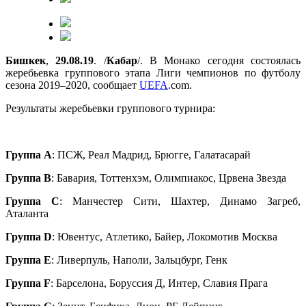
Бишкек
,
29.08.19
. /
Кабар
/. В Монако сегодня состоялась
жеребьевка группового этапа Лиги чемпионов по футболу
сезона 2019–2020, сообщает
UEFA
.com.
Результаты жеребьевки группового турнира:
Группа
A
: ПСЖ, Реал Мадрид, Брюгге, Галатасарай
Группа
B
: Бавария, Тоттенхэм, Олимпиакос, Црвена Звезда
Группа
C
: Манчестер Сити, Шахтер, Динамо Загреб,
Аталанта
Группа
D
: Ювентус, Атлетико, Байер, Локомотив Москва
Группа
E
: Ливерпуль, Наполи, Зальцбург, Генк
Группа
F
: Барселона, Боруссия Д, Интер, Славия Прага