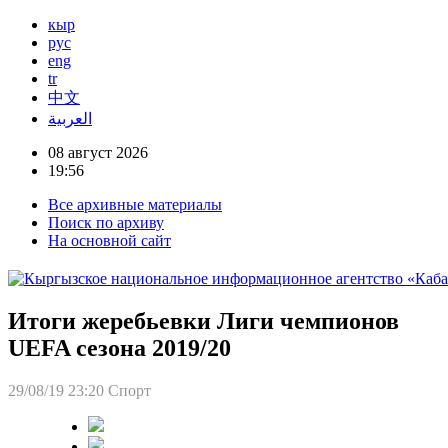
кыр
рус
eng
tr
中文
العربية
08 август 2026
19:56
Все архивные материалы
Поиск по архиву
На основной сайт
Итоги жеребьевки Лиги чемпионов
UEFA сезона 2019/20
29/08/19 23:20
Спорт