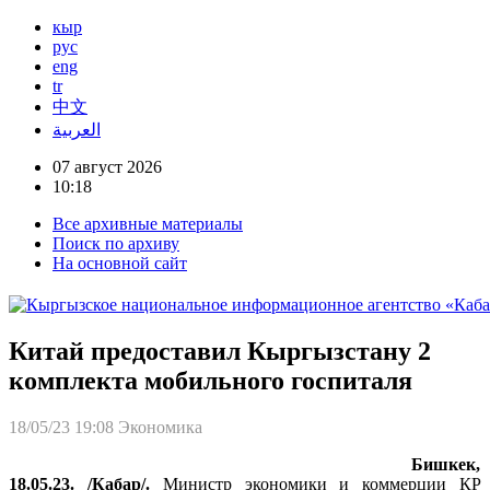
кыр
рус
eng
tr
中文
العربية
07 август 2026
10:18
Все архивные материалы
Поиск по архиву
На основной сайт
Китай предоставил Кыргызстану 2
комплекта мобильного госпиталя
18/05/23 19:08
Экономика
Бишкек,
18.05.23. /Кабар/.
Министр экономики и коммерции КР