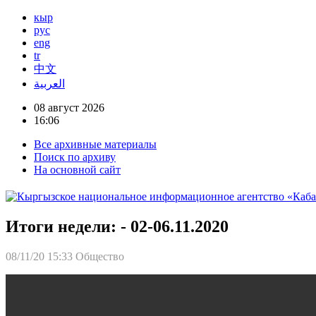
кыр
рус
eng
tr
中文
العربية
08 август 2026
16:06
Все архивные материалы
Поиск по архиву
На основной сайт
Итоги недели: - 02-06.11.2020
08/11/20 15:33
Общество