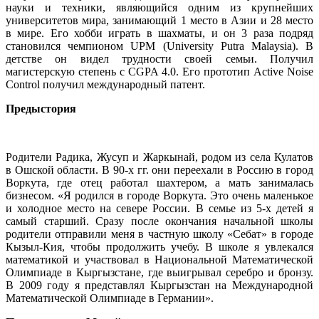
науки и техники, являющийся одним из крупнейших
университетов мира, занимающий 1 место в Азии и 28 место
в мире. Его хобби играть в шахматы, и он 3 раза подряд
становился чемпионом UPM (University Putra Malaysia). В
детстве он видел трудности своей семьи. Получил
магистерскую степень с CGPA 4.0. Его прототип Active Noise
Control получил международный патент.
Предыстория
Родители Радика, Жусуп и Жаркынай, родом из села Кулатов
в Ошской области. В 90-х гг. они переехали в Россию в город
Воркута, где отец работал шахтером, а мать занималась
бизнесом. «Я родился в городе Воркута. Это очень маленькое
и холодное место на севере России. В семье из 5-х детей я
самый старший. Сразу после окончания начальной школы
родители отправили меня в частную школу «Себат» в городе
Кызыл-Кия, чтобы продолжить учебу. В школе я увлекался
математикой и участвовал в Национальной Математической
Олимпиаде в Кыргызстане, где выигрывал серебро и бронзу.
В 2009 году я представлял Кыргызстан на Международной
Математической Олимпиаде в Германии».