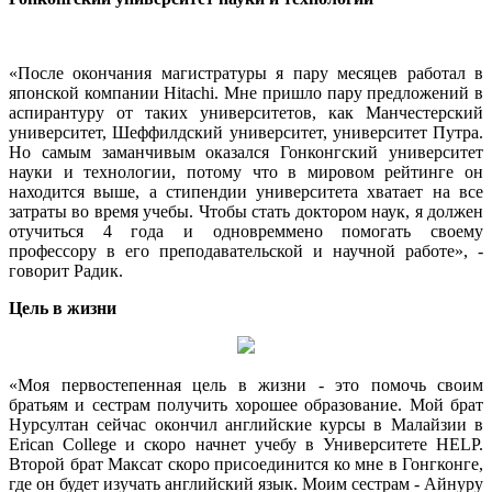
«После окончания магистратуры я пару месяцев работал в
японской компании Hitachi. Мне пришло пару предложений в
аспирантуру от таких университетов, как Манчестерский
университет, Шеффилдский университет, университет Путра.
Но самым заманчивым оказался Гонконгский университет
науки и технологии, потому что в мировом рейтинге он
находится выше, а стипендии университета хватает на все
затраты во время учебы. Чтобы стать доктором наук, я должен
отучиться 4 года и одновреммено помогать своему
профессору в его преподавательской и научной работе», -
говорит Радик.
Цель в жизни
«Моя первостепенная цель в жизни - это помочь своим
братьям и сестрам получить хорошее образование. Мой брат
Нурсултан сейчас окончил английские курсы в Малайзии в
Erican College и скоро начнет учебу в Университете HELP.
Второй брат Максат скоро присоединится ко мне в Гонгконге,
где он будет изучать английский язык. Моим сестрам - Айнуру