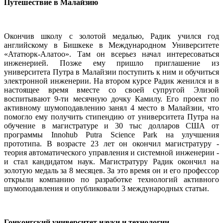
Путешествие в Малайзию
Окончив школу с золотой медалью, Радик учился год
английскому в Бишкеке в Международном Университете
«Ататюрк-Алатоо». Там он всерьез начал интересоваться
инженерией. Позже ему пришло приглашение из
университета Путра в Малайзии поступить к ним и обучиться
электронной инженерии. На втором курсе Радик женился и в
настоящее время вместе со своей супругой Элизой
воспитывают 9-ти месячную дочку Камилу. Его проект по
активному шумоподавлению занял 4 место в Малайзии, что
помогло ему получить стипендию от университета Путра на
обучение в магистратуре и 30 тыс долларов США от
программы Innohub Putra Science Park на улучшения
прототипа. В возрасте 23 лет он окончил магистратуру -
теория автоматического управления и системной инженерии -
и стал кандидатом наук. Магистратуру Радик окончил на
золотую медаль за 8 месяцев. За это время он и его профессор
открыли компанию по разработке технологий активного
шумоподавления и опубликовали 3 международных статьи.
Гонконгский университет науки и технологии