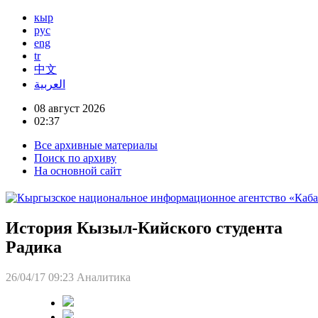
кыр
рус
eng
tr
中文
العربية
08 август 2026
02:37
Все архивные материалы
Поиск по архиву
На основной сайт
История Кызыл-Кийского студента
Радика
26/04/17 09:23
Аналитика