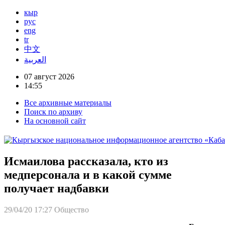
кыр
рус
eng
tr
中文
العربية
07 август 2026
14:55
Все архивные материалы
Поиск по архиву
На основной сайт
Исмаилова рассказала, кто из
медперсонала и в какой сумме
получает надбавки
29/04/20 17:27
Общество