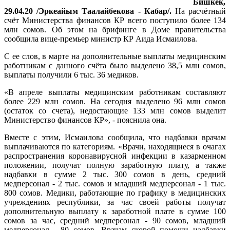
Бишкек,
29.04.20 /Эркеайым Таалайбекова - Кабар/.
На расчётный
счёт Министерства финансов КР всего поступило более 134
млн сомов. Об этом на брифинге в Доме правительства
сообщила вице-премьер министр КР Аида Исмаилова.
С ее слов, в марте на дополнительные выплаты медицинским
работникам с данного счёта было выделено 38,5 млн сомов,
выплаты получили 6 тыс. 36 медиков.
«В апреле выплаты медицинским работникам составляют
более 229 млн сомов. На сегодня выделено 96 млн сомов
(остаток со счета), недостающие 133 млн сомов выделит
Министерство финансов КР», - пояснила она.
Вместе с этим, Исмаилова сообщила, что надбавки врачам
выплачиваются по категориям. «Врачи, находящиеся в очагах
распространения коронавирусной инфекции в казарменном
положении, получат полную заработную плату, а также
надбавки в сумме 2 тыс. 300 сомов в день, средний
медперсонал - 2 тыс. сомов и младший медперсонал - 1 тыс.
800 сомов. Медики, работающие по графику в медицинских
учреждениях республики, за час своей работы получат
дополнительную выплату к заработной плате в сумме 100
сомов за час, средний медперсонал - 90 сомов, младший
медперсонал - 80 сомов. Врачам скорой помощи надбавки