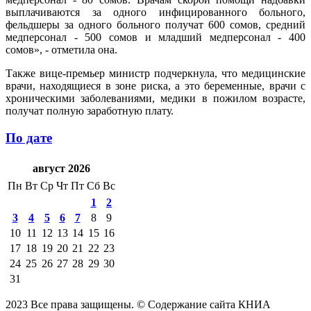
выплачиваются за одного инфицированного больного,
фельдшеры за одного больного получат 600 сомов, средний
медперсонал - 500 сомов и младший медперсонал - 400
сомов», - отметила она.
Также вице-премьер министр подчеркнула, что медицинские
врачи, находящиеся в зоне риска, а это беременные, врачи с
хроническими заболеваниями, медики в пожилом возрасте,
получат полную заработную плату.
По дате
август 2026
Пн
Вт
Ср
Чт
Пт
Сб
Вс
1
2
3
4
5
6
7
8
9
10
11
12
13
14
15
16
17
18
19
20
21
22
23
24
25
26
27
28
29
30
31
2023 Все права защищены. © Содержание сайта КНИА