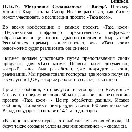
Бишкек,
11.12.17. /Мехриниса Сулайманова – Кабар/.
Премьер-
министр Кыргызстана Сапар Исаков рассказал, как бизнес
может участвовать в реализации проекта «Таза коом».
Во время конференции в рамках проекта «Таза коом»
«Перспективы цифрового правительства, цифрового
образования и цифрового здравоохранения в Кыргызской
Республике» премьер констатировал, что «Таза коом»
невозможно будет реализовать без бизнеса.
«Бизнес должен участвовать путем предоставления своих
продуктов для «Таза коом». Первый пакет документов,
который ранее был разработан, уже подходит к концу
реализации. Мы презентовали госпортал, где можно получать
госуслуги в ЦОН, которые работает в селах», - сказал он.
Премьер сообщил, что ведутся переговоры со Всемирным
банком по предоставлению 50 млн долларов на реализацию
проекта «Таза коом» - Центр обработки данных. Исаков
сообщил, что данный центр будет стоить 100 млн долларов.
Вклад государства составит 14,1 млн долларов.
«В конце появится игрок, который сделает основной вклад. И
будут также созданы условия для миноритариев», - сказал он.