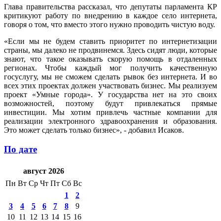
Глава правительства рассказал, что депутаты парламента КР
критикуют работу по внедрению в каждое село интернета,
говоря о том, что вместо этого нужно проводить чистую воду.
«Если мы не будем ставить приоритет по интернетизации
страны, мы далеко не продвинемся. Здесь сидят люди, которые
знают, что такое оказывать скорую помощь в отдаленных
регионах. Чтобы каждый мог получить качественную
госуслугу, мы не сможем сделать рывок без интернета. И во
всех этих проектах должен участвовать бизнес. Мы реализуем
проект «Умные города». У государства нет на это своих
возможностей, поэтому будут привлекаться прямые
инвестиции. Мы хотим привлечь частные компании для
реализации электронного здравоохранения и образования.
Это может сделать только бизнес», - добавил Исаков.
По дате
август 2026
Пн
Вт
Ср
Чт
Пт
Сб
Вс
1
2
3
4
5
6
7
8
9
10
11
12
13
14
15
16