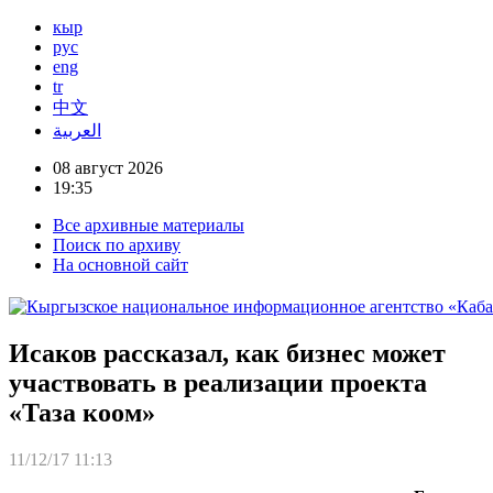
кыр
рус
eng
tr
中文
العربية
08 август 2026
19:35
Все архивные материалы
Поиск по архиву
На основной сайт
Исаков рассказал, как бизнес может
участвовать в реализации проекта
«Таза коом»
11/12/17 11:13