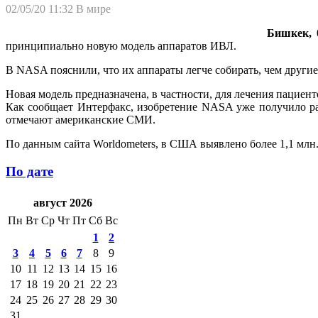
02/05/20 11:32
В мире
Бишкек, 
принципиально новую модель аппаратов ИВЛ.
В NASA пояснили, что их аппараты легче собирать, чем другие 
Новая модель предназначена, в частности, для лечения пациен
Как сообщает Интерфакс, изобретение NASA уже получило р
отмечают американские СМИ.
По данным сайта Worldometers, в США выявлено более 1,1 млн.
По дате
август 2026
Пн
Вт
Ср
Чт
Пт
Сб
Вс
1
2
3
4
5
6
7
8
9
10
11
12
13
14
15
16
17
18
19
20
21
22
23
24
25
26
27
28
29
30
31