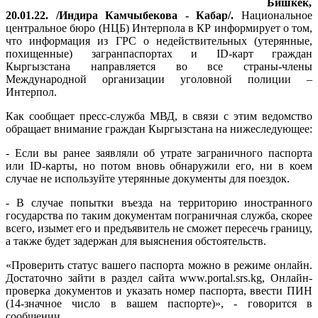
Бишкек,
20.01.22. /Индира Камчыбекова - Кабар/.
Национальное
центральное бюро (НЦБ) Интерпола в КР информирует о том,
что информация из ГРС о недействительных (утерянные,
похищенные) загранпаспортах и ID-карт граждан
Кыргызстана направляется во все страны-члены
Международной организации уголовной полиции –
Интерпол.
Как сообщает пресс-служба МВД, в связи с этим ведомство
обращает внимание граждан Кыргызстана на нижеследующее:
- Если вы ранее заявляли об утрате заграничного паспорта
или ID-карты, но потом вновь обнаружили его, ни в коем
случае не используйте утерянные документы для поездок.
- В случае попытки въезда на территорию иностранного
государства по таким документам пограничная служба, скорее
всего, изымет его и предъявитель не сможет пересечь границу,
а также будет задержан для выяснения обстоятельств.
«Проверить статус вашего паспорта можно в режиме онлайн.
Достаточно зайти в раздел сайта www.portal.srs.kg, Онлайн-
проверка документов и указать номер паспорта, ввести ПИН
(14-значное число в вашем паспорте)», - говорится в
сообщении.