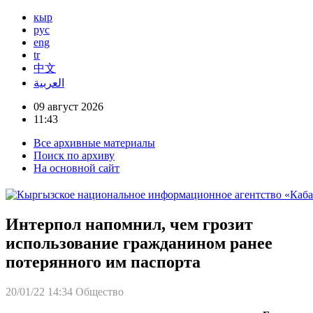
кыр
рус
eng
tr
中文
العربية
09 август 2026
11:43
Все архивные материалы
Поиск по архиву
На основной сайт
Интерпол напомнил, чем грозит
использование гражданином ранее
потерянного им паспорта
20/01/22 14:34
Общество