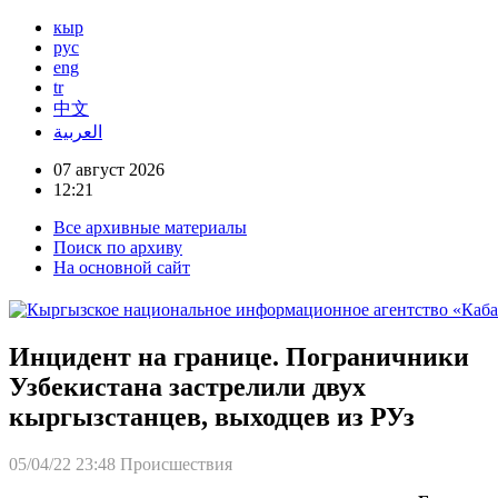
кыр
рус
eng
tr
中文
العربية
07 август 2026
12:21
Все архивные материалы
Поиск по архиву
На основной сайт
Инцидент на границе. Пограничники
Узбекистана застрелили двух
кыргызстанцев, выходцев из РУз
05/04/22 23:48
Происшествия