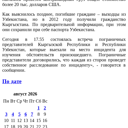
более 20 тыс. долларов США.
Как выяснилось позднее, погибшие граждане – выходцы из
Узбекистана, но в 2012 году получили гражданство
Кыргызстана. По предварительной информации, при этом
они сохранили при себе паспорта Узбекистана.
Сегодня в 17.55 состоялась встреча пограничных
представителей Кыргызской Республики и Республики
Узбекистан, которые выехали на место инцидента для
изучения обстоятельств произошедшего. Пограничные
представители договорились, что каждая из сторон проведет
собственное расследование по инциденту», - говорится в
сообщении.
По дате
август 2026
Пн
Вт
Ср
Чт
Пт
Сб
Вс
1
2
3
4
5
6
7
8
9
10
11
12
13
14
15
16
17
18
19
20
21
22
23