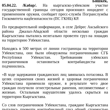
Бишкек,
05.04.22. /Кабар/.
На кыргызско-узбекском участке
государственной границы сегодня произошел инцидент с
применением оружия, сообщает пресс-служба Погранслужбы
Госкомитета нацбезопасности (ПС ГКНБ) КР.
По предварительной информации, в селе Дейрес Аксыйского
района Джалал-Абадской области несколько граждан
Кыргызстана пытались нелегально провезти груз на лошадях
на территорию Узбекистана.
Находясь в 500 метрах от линии госграницы на территории
Узбекистана, они были обнаружены пограничниками СГБ
Республики Узбекистан. Требованиям узбекских
пограничников остановиться контрабандисты не
подчинились.
«В ходе задержания гражданских лиц завязалась потасовка. В
целях сохранения своих жизней и здоровья пограничники
Узбекистана применили оружие, в результате чего двое
граждан получили огнестрельные ранения, несовместимые с
жизнью. Остальным нарушителям удалось скрыться на
территории Кыргызстана.
Со слов пограничников Узбекистана, граждане Кыргызстана
пытались провезти контрабандный груз общей стоимостью