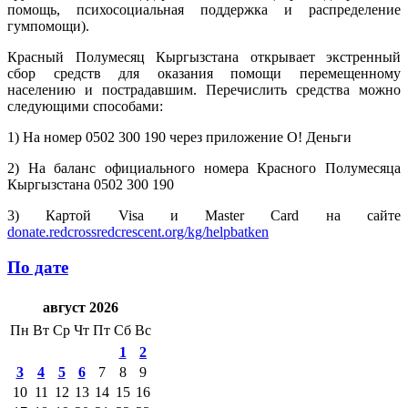
помощь, психосоциальная поддержка и распределение
гумпомощи).
Красный Полумесяц Кыргызстана открывает экстренный
сбор средств для оказания помощи перемещенному
населению и пострадавшим. Перечислить средства можно
следующими способами:
1) На номер 0502 300 190 через приложение О! Деньги
2) На баланс официального номера Красного Полумесяца
Кыргызстана 0502 300 190
3) Картой Visa и Master Card на сайте
donate.redcrossredcrescent.org/kg/helpbatken
По дате
август 2026
Пн
Вт
Ср
Чт
Пт
Сб
Вс
1
2
3
4
5
6
7
8
9
10
11
12
13
14
15
16