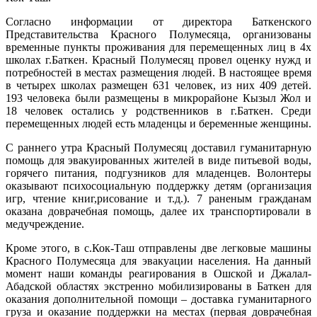
Согласно информации от директора Баткенского
Представительства Красного Полумесяца, организованы
временные пункты проживания для перемещенных лиц в 4х
школах г.Баткен. Красный Полумесяц провел оценку нужд и
потребностей в местах размещения людей. В настоящее время
в четырех школах размещен 631 человек, из них 409 детей.
193 человека были размещены в микрорайоне Кызыл Жол и
18 человек остались у родственников в г.Баткен. Среди
перемещенных людей есть младенцы и беременные женщины.
С раннего утра Красный Полумесяц доставил гуманитарную
помощь для эвакуированных жителей в виде питьевой воды,
горячего питания, подгузников для младенцев. Волонтеры
оказывают психосоциальную поддержку детям (организация
игр, чтение книг,рисование и т.д.). 7 раненым гражданам
оказана доврачебная помощь, далее их транспортировали в
медучреждение.
Кроме этого, в с.Кок-Таш отправлены две легковые машины
Красного Полумесяца для эвакуации населения. На данный
момент наши команды реагирования в Ошской и Джалал-
Абадской областях экстренно мобилизированы в Баткен для
оказания дополнительной помощи – доставка гуманитарного
груза и оказание поддержки на местах (первая доврачебная