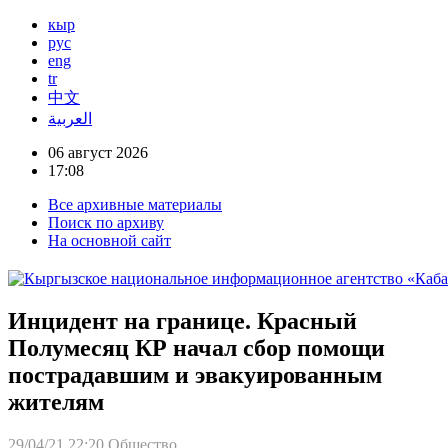
кыр
рус
eng
tr
中文
العربية
06 август 2026
17:08
Все архивные материалы
Поиск по архиву
На основной сайт
Инцидент на границе. Красный
Полумесяц КР начал сбор помощи
пострадавшим и эвакуированным
жителям
29/04/21 22:20
Общество