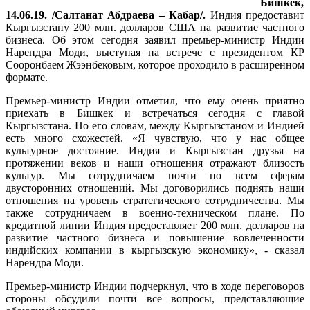
Бишкек,
14.06.19. /Салтанат Абдраева – Кабар/.
Индия предоставит
Кыргызстану 200 млн. долларов США на развитие частного
бизнеса. Об этом сегодня заявил премьер-министр Индии
Нарендра Моди, выступая на встрече с президентом КР
Сооронбаем Жээнбековым, которое проходило в расширенном
формате.
Премьер-министр Индии отметил, что ему очень приятно
приехать в Бишкек и встречаться сегодня с главой
Кыргызстана. По его словам, между Кыргызстаном и Индией
есть много схожестей. «Я чувствую, что у нас общее
культурное достояние. Индия и Кыргызстан друзья на
протяжении веков и наши отношения отражают близость
культур. Мы сотрудничаем почти по всем сферам
двусторонних отношений. Мы договорились поднять наши
отношения на уровень стратегического сотрудничества. Мы
также сотрудничаем в военно-техническом плане. По
кредитной линии Индия предоставляет 200 млн. долларов на
развитие частного бизнеса и повышение вовлеченности
индийских компании в кыргызскую экономику», - сказал
Нарендра Моди.
Премьер-министр Индии подчеркнул, что в ходе переговоров
стороны обсудили почти все вопросы, представляющие