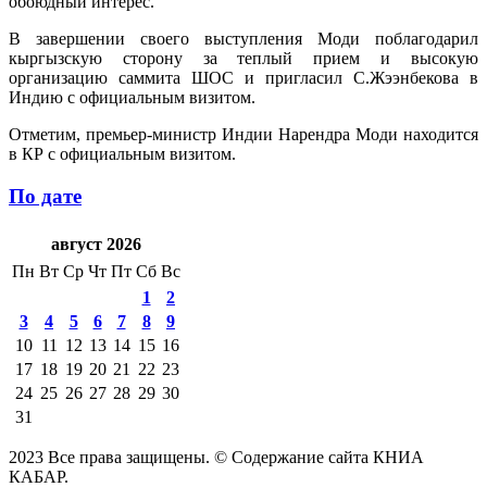
обоюдный интерес.
В завершении своего выступления Моди поблагодарил
кыргызскую сторону за теплый прием и высокую
организацию саммита ШОС и пригласил С.Жээнбекова в
Индию с официальным визитом.
Отметим, премьер-министр Индии Нарендра Моди находится
в КР с официальным визитом.
По дате
август 2026
Пн
Вт
Ср
Чт
Пт
Сб
Вс
1
2
3
4
5
6
7
8
9
10
11
12
13
14
15
16
17
18
19
20
21
22
23
24
25
26
27
28
29
30
31
2023 Все права защищены. © Содержание сайта КНИА
КАБАР.