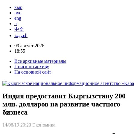
кыр
рус
eng
tr
中文
العربية
09 август 2026
18:55
Все архивные материалы
Поиск по архиву
На основной сайт
Индия предоставит Кыргызстану 200
млн. долларов на развитие частного
бизнеса
14/06/19 20:23
Экономика