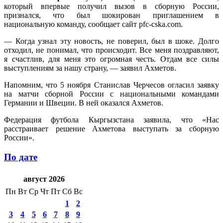
который впервые получил вызов в сборную России,
признался, что был шокирован приглашением в
национальную команду, сообщает сайт pfc-cska.com.
— Когда узнал эту новость, не поверил, был в шоке. Долго
отходил, не понимал, что происходит. Все меня поздравляют,
я счастлив, для меня это огромная честь. Отдам все силы
выступлениям за нашу страну, — заявил Ахметов.
Напомним, что 5 ноября Станислав Черчесов огласил заявку
на матчи сборной России с национальными командами
Германии и Швеции. В ней оказался Ахметов.
Федерация футбола Кыргызстана заявила, что «Нас
расстраивает решение Ахметова выступать за сборную
России».
По дате
август 2026
Пн
Вт
Ср
Чт
Пт
Сб
Вс
1
2
3
4
5
6
7
8
9