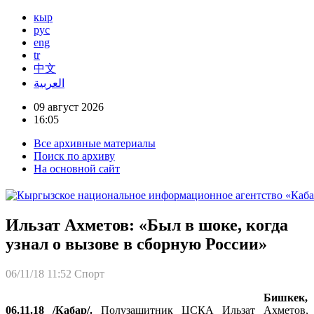
кыр
рус
eng
tr
中文
العربية
09 август 2026
16:05
Все архивные материалы
Поиск по архиву
На основной сайт
Ильзат Ахметов: «Был в шоке, когда
узнал о вызове в сборную России»
06/11/18 11:52
Спорт
Бишкек,
06.11.18 /Кабар/.
Полузащитник ЦСКА Ильзат Ахметов,