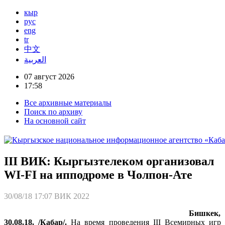
кыр
рус
eng
tr
中文
العربية
07 август 2026
17:58
Все архивные материалы
Поиск по архиву
На основной сайт
III ВИК: Кыргызтелеком организовал
WI-FI на ипподроме в Чолпон-Ате
30/08/18 17:07
ВИК 2022
Бишкек,
30.08.18. /Кабар/.
На время проведения III Всемирных игр