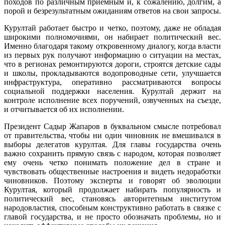
походов по различным приемным и, к сожалению, долгим, а
порой и безрезультатным ожиданиям ответов на свои запросы.
Курултай работает быстро и четко, поэтому, даже не обладая
широкими полномочиями, он набирает политический вес.
Именно благодаря такому откровенному диалогу, когда власти
из первых рук получают информацию о ситуации на местах,
что в регионах ремонтируются дороги, строятся детские сады
и школы, прокладываются водопроводные сети, улучшается
инфраструктура, оперативно рассматриваются вопросы
социальной поддержки населения. Курултай держит на
контроле исполнение всех поручений, озвученных на съезде,
и отчитывается об их исполнении.
Президент Садыр Жапаров в буквальном смысле потребовал
от правительства, чтобы ни один чиновник не вмешивался в
выборы делегатов курултая. Для главы государства очень
важно сохранить прямую связь с народом, которая позволяет
ему очень четко понимать положение дел в стране и
чувствовать общественные настроения и видеть недоработки
чиновников. Поэтому эксперты и говорят об эволюции
Курултая, который продолжает набирать популярность и
политический вес, становясь авторитетным институтом
народовластия, способным конструктивно работать в связке с
главой государства, и не просто обозначать проблемы, но и