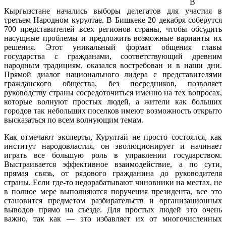
В
Кыргызстане начались выборы делегатов для участия в
третьем Народном курултае. В Бишкеке 20 декабря соберутся
700 представителей всех регионов страны, чтобы обсудить
насущные проблемы и предложить возможные варианты их
решения. Этот уникальный формат общения главы
государства с гражданами, соответствующий древним
народным традициям, оказался востребован и в наши дни.
Прямой диалог национального лидера с представителями
гражданского общества, без посредников, позволяет
руководству страны сосредоточиться именно на тех вопросах,
которые волнуют простых людей, а жители как больших
городов так небольших поселков имеют возможность открыто
высказаться по всем волнующим темам.
Как отмечают эксперты, Курултай не просто состоялся, как
институт народовластия, он эволюционирует и начинает
играть все большую роль в управлении государством.
Выстраивается эффективное взаимодействие, а по сути,
прямая связь, от рядового гражданина до руководителя
страны. Если где-то недорабатывают чиновники на местах, не
в полное мере выполняются поручения президента, все это
становится предметом разбирательств и организационных
выводов прямо на съезде. Для простых людей это очень
важно, так как — это избавляет их от многочисленных