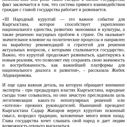
факт заключается в том, что система прямого взаимодействия
граждан с главой государства работает и развивается.
«III Народный курултай — это важное событие для
Кыргызстана, которое способствует укреплению
национального единства, развитию экономики и культуры, а
также решению насущных проблем в стране. Он оказывает
значительное влияние на политические процессы и направлен
на выработку рекомендаций и стратегий для решения
актуальных вопросов, с которыми сталкивается государство.
Важно, что курултай продолжает развиваться, адаптируясь к
новым реалиям, что позволяет ему сохранять свою значимость
и востребованность, как важнейшей платформы для
национального диалога и развития», - рассказала Жибек
Абдикеримова.
И еще одна важная деталь, на которую обращают внимание
эксперты - при предыдущих властях Кыргызстана, народные
съезды тоже созывались, но они зачастую преследовали цель
легитимизации каких-то непопулярных решений или
«хотелок» прежних руководителей. Нынешний президент
Кыргызстана Садыр Жапаров вернул курултаю исконный
смысл, возродил традиции, заложенные много веков назад.
Глава государства хочет слышать свой народ и дает людям
возможность открыто высказаться.