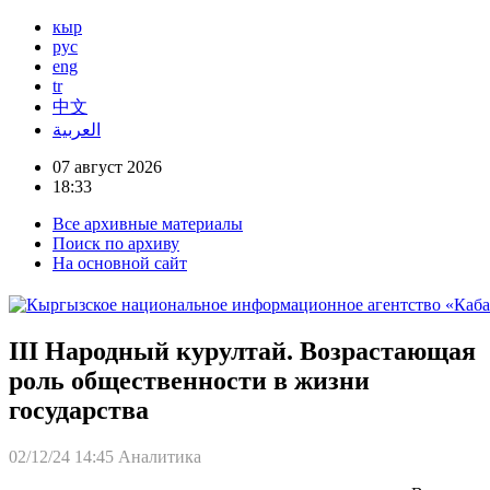
кыр
рус
eng
tr
中文
العربية
07 август 2026
18:33
Все архивные материалы
Поиск по архиву
На основной сайт
III Народный курултай. Возрастающая
роль общественности в жизни
государства
02/12/24 14:45
Аналитика