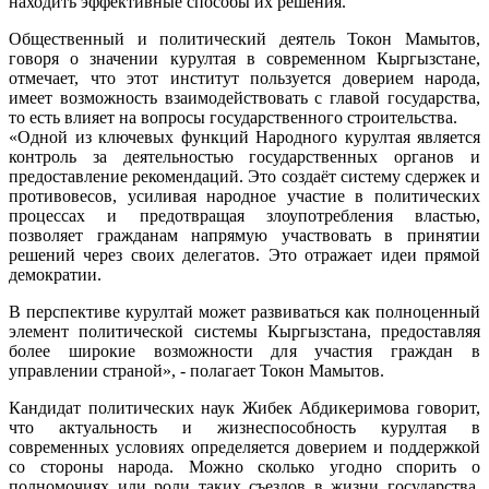
находить эффективные способы их решения.
Общественный и политический деятель Токон Мамытов,
говоря о значении курултая в современном Кыргызстане,
отмечает, что этот институт пользуется доверием народа,
имеет возможность взаимодействовать с главой государства,
то есть влияет на вопросы государственного строительства.
«Одной из ключевых функций Народного курултая является
контроль за деятельностью государственных органов и
предоставление рекомендаций. Это создаёт систему сдержек и
противовесов, усиливая народное участие в политических
процессах и предотвращая злоупотребления властью,
позволяет гражданам напрямую участвовать в принятии
решений через своих делегатов. Это отражает идеи прямой
демократии.
В перспективе курултай может развиваться как полноценный
элемент политической системы Кыргызстана, предоставляя
более широкие возможности для участия граждан в
управлении страной», - полагает Токон Мамытов.
Кандидат политических наук Жибек Абдикеримова говорит,
что актуальность и жизнеспособность курултая в
современных условиях определяется доверием и поддержкой
со стороны народа. Можно сколько угодно спорить о
полномочиях или роли таких съездов в жизни государства,