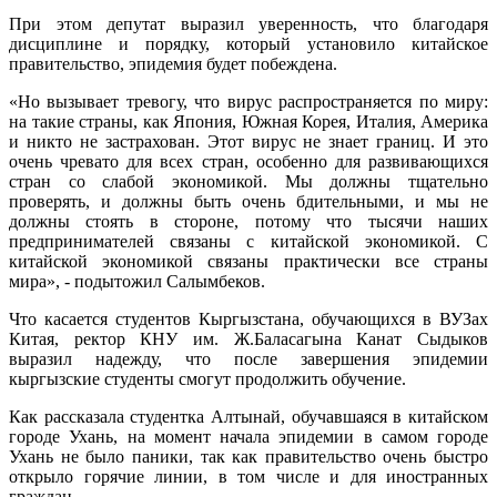
При этом депутат выразил уверенность, что благодаря
дисциплине и порядку, который установило китайское
правительство, эпидемия будет побеждена.
«Но вызывает тревогу, что вирус распространяется по миру:
на такие страны, как Япония, Южная Корея, Италия, Америка
и никто не застрахован. Этот вирус не знает границ. И это
очень чревато для всех стран, особенно для развивающихся
стран со слабой экономикой. Мы должны тщательно
проверять, и должны быть очень бдительными, и мы не
должны стоять в стороне, потому что тысячи наших
предпринимателей связаны с китайской экономикой. С
китайской экономикой связаны практически все страны
мира», - подытожил Салымбеков.
Что касается студентов Кыргызстана, обучающихся в ВУЗах
Китая, ректор КНУ им. Ж.Баласагына Канат Сыдыков
выразил надежду, что после завершения эпидемии
кыргызские студенты смогут продолжить обучение.
Как рассказала студентка Алтынай, обучавшаяся в китайском
городе Ухань, на момент начала эпидемии в самом городе
Ухань не было паники, так как правительство очень быстро
открыло горячие линии, в том числе и для иностранных
граждан.