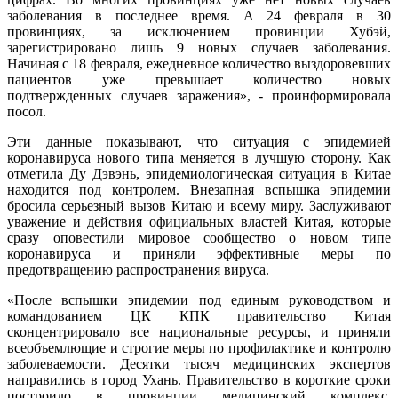
заболевания в последнее время. А 24 февраля в 30
провинциях, за исключением провинции Хубэй,
зарегистрировано лишь 9 новых случаев заболевания.
Начиная с 18 февраля, ежедневное количество выздоровевших
пациентов уже превышает количество новых
подтвержденных случаев заражения», - проинформировала
посол.
Эти данные показывают, что ситуация с эпидемией
коронавируса нового типа меняется в лучшую сторону. Как
отметила Ду Дэвэнь, эпидемиологическая ситуация в Китае
находится под контролем. Внезапная вспышка эпидемии
бросила серьезный вызов Китаю и всему миру. Заслуживают
уважение и действия официальных властей Китая, которые
сразу оповестили мировое сообщество о новом типе
коронавируса и приняли эффективные меры по
предотвращению распространения вируса.
«После вспышки эпидемии под единым руководством и
командованием ЦК КПК правительство Китая
сконцентрировало все национальные ресурсы, и приняли
всеобъемлющие и строгие меры по профилактике и контролю
заболеваемости. Десятки тысяч медицинских экспертов
направились в город Ухань. Правительство в короткие сроки
построило в провинции медицинский комплекс.