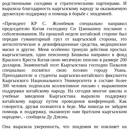
родственными соседями и стратегическими партнерами. И
выразила благодарность кыргызскому народу за оказываемую
дружескую поддержку и помощь в борьбе с эпидемией.
«Президент КР С. Жээнбеков специально направил
председателю Китая господину Си Цзиньпину послание с
соболезнованием. На прошлой неделе китайской стороне был
передан гуманитарный груз от кыргызской стороны, это
антисептические и дезинфекционные средства, медицинские
маски и другие. Меня особенно тронули действия простых
кыргызстанцев, один пенсионер Бишкека направил в фонд
Красного Креста Китая свою месячную пенсию в размере 200
долларов. Знаменитый поэт Кыргызстана господин Пазылов
специально посвятил свою поэзию городу Ухань.
Преподаватели и студенты кыргызско-китайского факультета
Кыргызского Национального Университета в составе более
300 человек подписали коллективное письмо с выражением
поддержки китайскому народу. На сегодня многие школы и
учебные заведения Кыргызстана выразили поддержку
китайскому народу путем проведения конференций. Как
говорится, друзья познаются в беде. Мы никогда не забудем
помощь и поддержку, оказанную нам братским кыргызским
народом», - сообщила Ду Дэвэнь.
Она выразила уверенность, что эпидемия не повлияет на