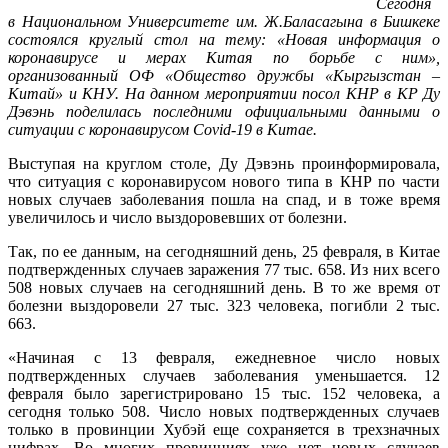
Сегодня
в Национальном Университете им. Ж.Баласагына в Бишкеке
состоялся круглый стол на тему: «Новая информация о
коронавирусе и мерах Китая по борьбе с ним»,
организованный ОФ «Общество дружбы «Кыргызстан –
Китай» и КНУ. На данном мероприятии посол КНР в КР Ду
Дэвэнь поделилась последними официальными данными о
ситуации с коронавирусом Covid-19 в Китае.
Выступая на круглом столе, Ду Дэвэнь проинформировала,
что ситуация с коронавирусом нового типа в КНР по части
новых случаев заболевания пошла на спад, и в тоже время
увеличилось и число выздоровевших от болезни.
Так, по ее данным, на сегодняшний день, 25 февраля, в Китае
подтвержденных случаев заражения 77 тыс. 658. Из них всего
508 новых случаев на сегодняшний день. В то же время от
болезни выздоровели 27 тыс. 323 человека, погибли 2 тыс.
663.
«Начиная с 13 февраля, ежедневное число новых
подтвержденных случаев заболевания уменьшается. 12
февраля было зарегистрировано 15 тыс. 152 человека, а
сегодня только 508. Число новых подтвержденных случаев
только в провинции Хубэй еще сохраняется в трехзначных
цифрах. Во многих провинциях уже нет новых случаев