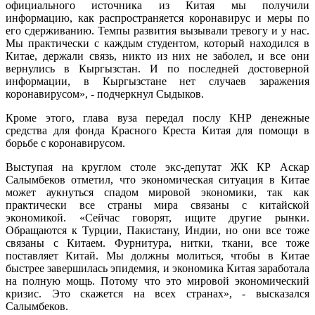
официального источника из Китая мы получили
информацию, как распространяется коронавирус и меры по
его сдерживанию. Темпы развития вызывали тревогу и у нас.
Мы практически с каждым студентом, который находился в
Китае, держали связь, никто из них не заболел, и все они
вернулись в Кыргызстан. И по последней достоверной
информации, в Кыргызстане нет случаев заражения
коронавирусом», - подчеркнул Сыдыков.
Кроме этого, глава вуза передал послу КНР денежные
средства для фонда Красного Креста Китая для помощи в
борьбе с коронавирусом.
Выступая на круглом столе экс-депутат ЖК КР Аскар
Салымбеков отметил, что экономическая ситуация в Китае
может аукнуться спадом мировой экономики, так как
практически все страны мира связаны с китайской
экономикой. «Сейчас говорят, ищите другие рынки.
Обращаются к Турции, Пакистану, Индии, но они все тоже
связаны с Китаем. Фурнитура, нитки, ткани, все тоже
поставляет Китай. Мы должны молиться, чтобы в Китае
быстрее завершилась эпидемия, и экономика Китая заработала
на полную мощь. Потому что это мировой экономический
кризис. Это скажется на всех странах», - высказался
Салымбеков.