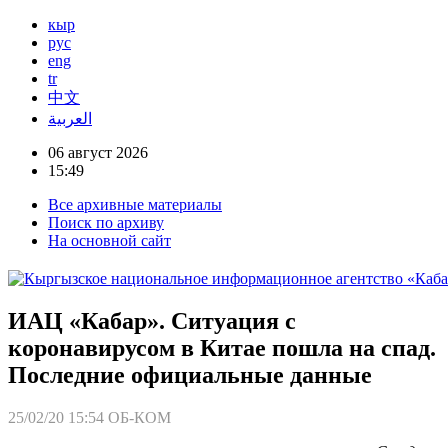
кыр
рус
eng
tr
中文
العربية
06 август 2026
15:49
Все архивные материалы
Поиск по архиву
На основной сайт
ИАЦ «Кабар». Ситуация с
коронавирусом в Китае пошла на спад.
Последние официальные данные
25/02/20 15:54
ОБ-КОМ