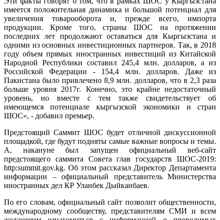
Эти факты говорят о том, что в рамках ШОС у Кыргызстана
имеется положительная динамика и большой потенциал для
увеличения товарооборота и, прежде всего, импорта
продукции. Кроме того, страны ШОС на протяжении
последних лет продолжают оставаться для Кыргызстана и
одними из основных инвестиционных партнеров. Так, в 2018
году объем прямых иностранных инвестиций из Китайской
Народной Республики составил 245,4 млн. долларов, а из
Российской Федерации - 154,4 млн. долларов. Даже из
Пакистана было привлечено 8,9 млн. долларов, что в 2,3 раза
больше уровня 2017г. Конечно, это крайне недостаточный
уровень, но вместе с тем также свидетельствует об
имеющемся потенциале кыргызской экономики и стран
ШОС», - добавил премьер.
Предстоящий Саммит ШОС будет отличной дискуссионной
площадкой, где будут подняты самые важные вопросы и темы.
А, накануне был запущен официальный веб-сайт
предстоящего саммита Совета глав государств ШОС-2019:
http:summit.gov.kg. Об этом рассказал Директор Департамента
информации – официальный представитель Министерства
иностранных дел КР Уланбек Дыйканбаев.
По его словам, официальный сайт позволит общественности,
международному сообществу, представителям СМИ и всем
желающим ознакомиться с информацией о проводимых