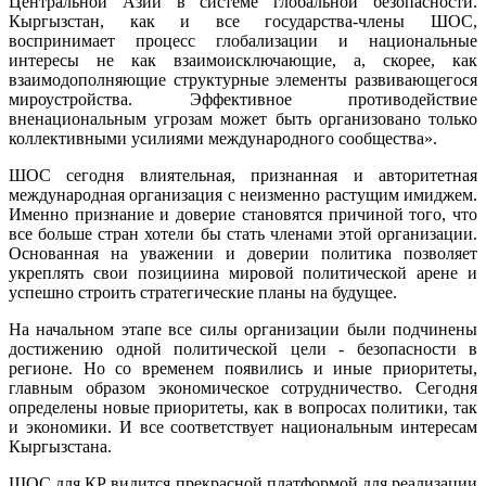
Центральной Азии в системе глобальной безопасности.
Кыргызстан, как и все государства-члены ШОС,
воспринимает процесс глобализации и национальные
интересы не как взаимоисключающие, а, скорее, как
взаимодополняющие структурные элементы развивающегося
мироустройства. Эффективное противодействие
вненациональным угрозам может быть организовано только
коллективными усилиями международного сообщества».
ШОС сегодня влиятельная, признанная и авторитетная
международная организация с неизменно растущим имиджем.
Именно признание и доверие становятся причиной того, что
все больше стран хотели бы стать членами этой организации.
Основанная на уважении и доверии политика позволяет
укреплять свои позициина мировой политической арене и
успешно строить стратегические планы на будущее.
На начальном этапе все силы организации были подчинены
достижению одной политической цели - безопасности в
регионе. Но со временем появились и иные приоритеты,
главным образом экономическое сотрудничество. Сегодня
определены новые приоритеты, как в вопросах политики, так
и экономики. И все соответствует национальным интересам
Кыргызстана.
ШОС для КР видится прекрасной платформой для реализации