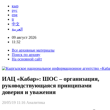
кыр
рус
eng
tr
中文
العربية
09 август 2026
11:32
Все архивные материалы
Поиск по архиву
На основной сайт
ИАЦ «Кабар»: ШОС – организация,
руководствующаяся принципами
доверия и уважения
20/05/19 11:16
Аналитика