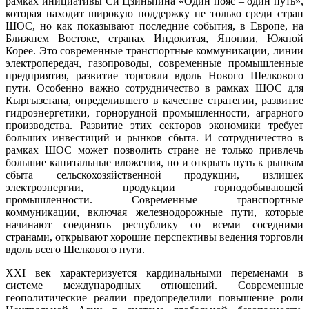
рамках инициативы Си Цзиньпина «Один пояс – один путь»,
которая находит широкую поддержку не только среди стран
ШОС, но как показывают последние события, в Европе, на
Ближнем Востоке, странах Индокитая, Японии, Южной
Корее. Это современные транспортные коммуникации, линии
электропередач, газопроводы, современные промышленные
предприятия, развитие торговли вдоль Нового Шелкового
пути. Особенно важно сотрудничество в рамках ШОС для
Кыргызстана, определившего в качестве стратегии, развитие
гидроэнергетики, горнорудной промышленности, аграрного
производства. Развитие этих секторов экономики требует
больших инвестиций и рынков сбыта. И сотрудничество в
рамках ШОС может позволить стране не только привлечь
большие капитальные вложения, но и открыть путь к рынкам
сбыта сельскохозяйственной продукции, излишек
электроэнергии, продукции горнодобывающей
промышленности. Современные транспортные
коммуникации, включая железнодорожные пути, которые
начинают соединять республику со всеми соседними
странами, открывают хорошие перспективы ведения торговли
вдоль всего Шелкового пути.
XXI век характеризуется кардинальными переменами в
системе международных отношений. Современные
геополитические реалии предопределили повышение роли