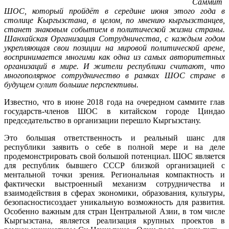
Саммит
ШОС, который пройдёт в середине июня этого года в
столице Кыргызстана, в целом, по мнению кыргызстанцев,
станет знаковым событием в политической жизни страны.
Шанхайская Организация Сотрудничества, с каждым годом
укрепляющая свои позиции на мировой политической арене,
воспринимается многими как одна из самых авторитетных
организаций в мире. И жители республики считают, что
многополярное сотрудничество в рамках ШОС стране в
будущем сулит большие перспективы.
Известно, что в июне 2018 года на очередном саммите глав
государств-членов ШОС в китайском городе Циндао
председательство в организации перешло Кыргызстану.
Это большая ответственность и реальный шанс для
республики заявить о себе в полной мере и на деле
продемонстрировать свой большой потенциал. ШОС является
для республик бывшего СССР близкой организацией с
ментальной точки зрения. Региональная компактность и
фактически выстроенный механизм сотрудничества и
взаимодействия в сферах экономики, образования, культуры,
безопасностисоздает уникальную возможность для развития.
Особенно важным для стран Центральной Азии, в том числе
Кыргызстана, является реализация крупных проектов в