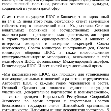
своей внешней политики, развития экономики, культуры,
социальной и гуманитарной сфер.
Саммит глав государств ШОС в Бишкеке, запланированный
на 14 и 15 июня этого года, безусловно, станет важнейшим
событием года в политической жизни Кыргызстана. Столько
влиятельных политиков и государственных деятелей
высокого ранга – президентов, глав правительств, министров
в страну приезжают единовременно редко. В Бишкеке с
интересом ожидают и заседание секретарей Совета
безопасности, Совета министров иностранных дел, Совета
министров обороны ШОС, а также многочисленные
культурно-гуманитарные мероприятия, включающие в себя
медиафорум ШОС, фотовыставку, Международный марафон,
Бизнес-форум ШОС. И всех гостей ждет достойный прием.
«Мы рассматриваем ШОС, как площадку для установления
взаимодоверительных отношений и развития сотрудничества.
Авторитет ШОС с каждым годом укрепляется и растет.
Основой Организации является единство государств
участников, доверительное партнерство и взаимоуважение»,
— сказал президент Кыргызской Республики Сооронбай
Жээнбеков во время встречи с секретарями Советов
безопасности государств-членов Шанхайской организации
сотрудничества. Напомним данное мероприятия состоялось 15