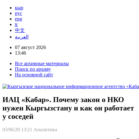
кыр
рус
eng
tr
中文
العربية
07 август 2026
13:46
Все архивные материалы
Поиск по архиву
На основной сайт
ИАЦ «Кабар». Почему закон о НКО
нужен Кыргызстану и как он работает
у соседей
03/06/20 13:21
Аналитика