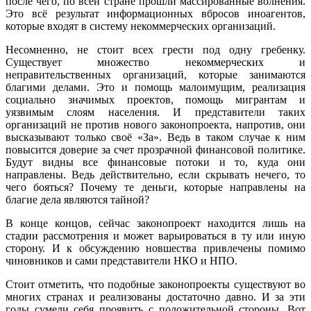
после чего, по всей стране прошли массированные волнения.
Это всё результат информационных вбросов иноагентов,
которые входят в систему некоммерческих организаций.
Несомненно, не стоит всех грести под одну гребенку.
Существует множество некоммерческих и
неправительственных организаций, которые занимаются
благими делами. Это и помощь малоимущим, реализация
социально значимых проектов, помощь мигрантам и
уязвимым слоям населения. И представители таких
организаций не против нового законопроекта, напротив, они
высказывают только своё «За». Ведь в таком случае к ним
повысится доверие за счет прозрачной финансовой политике.
Будут видны все финансовые потоки и то, куда они
направлены. Ведь действительно, если скрывать нечего, то
чего бояться? Почему те деньги, которые направлены на
благие дела являются тайной?
В конце концов, сейчас законопроект находится лишь на
стадии рассмотрения и может варьироваться в ту или иную
сторону. И к обсуждению новшества привлечены помимо
чиновников и сами представители НКО и НПО.
Стоит отметить, что подобные законопроекты существуют во
многих странах и реализованы достаточно давно. И за эти
годы сумели себя проявить с положительной стороны. Вот