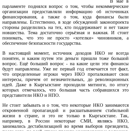
В мае в
парламенте поднялся вопрос о том, чтобы некоммерческие
организации предоставляли информацию об источниках
финансирования, а также о том, куда финансы были
направлены. Естественно, в ходе обсуждений законопроекта
стороны разделились на тех, кто поддерживает и нет такие
новшества. Тема достаточно серьёзная и важная. И стоит
понимать, что это не просто «хотелки» чиновников, а
обеспечение безопасности государства.
В настоящий момент, источник доходов НКО не всегда
понятен, и каким путем эти деньги пришли тоже большой
вопрос. Ещё больший вопрос - на какие цели эти финансы
будут направлены. Уже не первый год отмечается тот факт,
что определенные игроки через НКО проталкивают свои
интересы, причем от незначительных, до революционных
идей. Даже в Кыргызстане проходили митинги, по итогу
которых отмечалось, что большая часть собравшихся это
представители НКО и НПО.
Не стоит забывать и о том, что некоторые НКО занимаются
откровенной пропагандой и расшатыванием стабильной
жизни в стране, и это не только в Кыргызстане. Так,
например, в России некоторые СМИ, являясь НКО,
занимались дестабилизацией во время выборов президента,