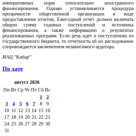
императивных норм относительно иностранного
финансирования. Однако устанавливается процедура
прозрачности общественной организации в виде
предоставления отчетов. Ежегодный отчет должен включать
общую сумму годовых поступлений и источника
финансирования, а также информацию о результатах
реализованных программ. Если речь идет о поступлениях из
государственного бюджета, то отчетность об их расходовании
сопровождается заключением независимого аудитора.
ИАЦ "Кабар"
По дате
август 2026
Пн
Вт
Ср
Чт
Пт
Сб
Вс
1
2
3
4
5
6
7
8
9
10
11
12
13
14
15
16
17
18
19
20
21
22
23
24
25
26
27
28
29
30
31